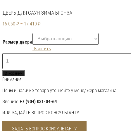
ДВЕРЬ ДЛЯ САУН ЗИМА БРОНЗА
16 050
₽
–
17 410
₽
Размер двери
Очистить
Количество
товара
Дверь
В корзину
для
Внимание!
саун
Зима
Цены и наличие товара уточняйте у менеджера магазина.
бронза
Звоните
+7 (904) 031-04-64
ИЛИ ЗАДАЙТЕ ВОПРОС КОНСУЛЬТАНТУ
ЗАДАТЬ ВОПРОС КОНСУЛЬТАНТУ