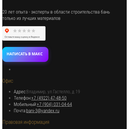
на
странице
20 лет опыта - эксперты в области строительства бань
товара.
только из лучших материалов
НАПИСАТЬ В МАКС
Откроется
в
Офис
новой
вкладке
Адрес:
Владимир, ул.Гастелло, д.19
Откроется в вашем приложении
Телефон:
+7 (4922) 47-48-50
Откроется
Мобильный:
+7 (904) 031-04-64
Откроется
в
Почта:
bani-3@yandex.ru
в
вашем
Правовая информация
вашем
приложении