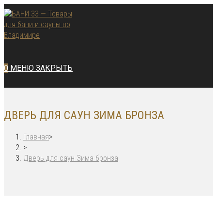
Перейти
к
содержимому
0
МЕНЮ
ЗАКРЫТЬ
ДВЕРЬ ДЛЯ САУН ЗИМА БРОНЗА
Главная
>
>
Дверь для саун Зима бронза