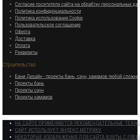
приложении
Согласие посетителя сайта на обрабтку персональных да
Откроется
Политика конфиденциальности
в
Откроется
Политика использования Cookie
Откроется
новой
в
Пользовательское соглашение
Откроется
в
вкладке
новой
Оферта
в
Откроется
новой
вкладке
Доставка
Откроется
новой
в
вкладке
Оплата
в
вкладке
новой
Откроется
Реквизиты
новой
вкладке
в
Строительство
вкладке
новой
вкладке
Бани Дизайн - проекты бань, саун, хамамов любой сложно
Откроется
Проекты бань
Откроется
в
Проекты саун
в
новой
Откроется
Проекты хамамов
новой
вкладке
в
вкладке
новой
вкладке
НА САЙТЕ ПРИМЕНЯЮТСЯ РЕКОМЕНДАТЕЛЬНЫЕ ТЕХН
САЙТ ИСПОЛЬЗУЕТ ЯНДЕКС МЕТРИКУ
НЕКОТОРЫЕ ИЗОБРАЖЕНИЯ ДЛЯ САЙТА ВЗЯТЫ С FREE