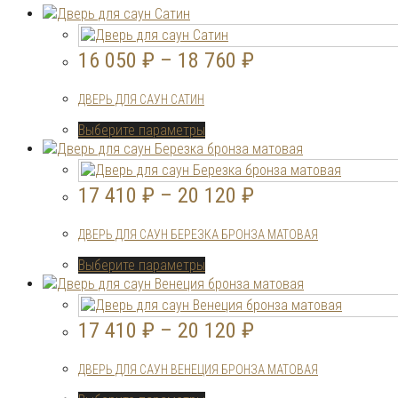
16 050
₽
–
18 760
₽
ДВЕРЬ ДЛЯ САУН САТИН
Этот
Выберите параметры
товар
имеет
несколько
17 410
₽
–
20 120
₽
вариаций.
Опции
ДВЕРЬ ДЛЯ САУН БЕРЕЗКА БРОНЗА МАТОВАЯ
можно
выбрать
Этот
Выберите параметры
на
товар
странице
имеет
товара.
несколько
17 410
₽
–
20 120
₽
вариаций.
Опции
ДВЕРЬ ДЛЯ САУН ВЕНЕЦИЯ БРОНЗА МАТОВАЯ
можно
выбрать