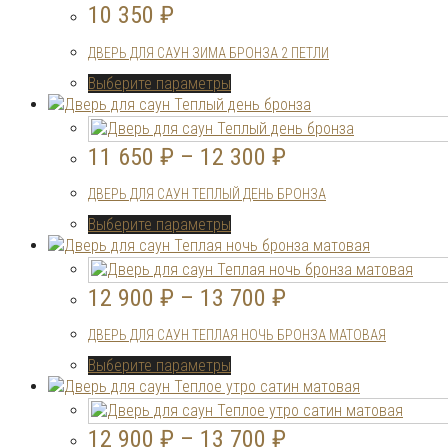
10 350
₽
ДВЕРЬ ДЛЯ САУН ЗИМА БРОНЗА 2 ПЕТЛИ
Этот
Выберите параметры
товар
имеет
несколько
11 650
₽
–
12 300
₽
вариаций.
Опции
ДВЕРЬ ДЛЯ САУН ТЕПЛЫЙ ДЕНЬ БРОНЗА
можно
выбрать
Этот
Выберите параметры
на
товар
странице
имеет
товара.
несколько
12 900
₽
–
13 700
₽
вариаций.
Опции
ДВЕРЬ ДЛЯ САУН ТЕПЛАЯ НОЧЬ БРОНЗА МАТОВАЯ
можно
выбрать
Этот
Выберите параметры
на
товар
странице
имеет
товара.
несколько
12 900
₽
–
13 700
₽
вариаций.