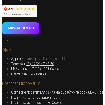
НАПИСАТЬ В МАКС
Откроется
в
Офис
новой
вкладке
Адрес:
Владимир, ул.Гастелло, д.19
Откроется в вашем приложении
Телефон:
+7 (4922) 47-48-50
Откроется
Мобильный:
+7 (904) 031-04-64
Откроется
в
Почта:
bani-3@yandex.ru
в
вашем
Правовая информация
вашем
приложении
приложении
Согласие посетителя сайта на обрабтку персональных да
Откроется
Политика конфиденциальности
в
Откроется
Политика использования Cookie