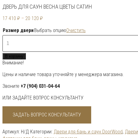
ДВЕРЬ ДЛЯ САУН ВЕСНА ЦВЕТЫ САТИН
17 410
₽
–
20 120
₽
Размер двери
Выбрать опцию
Очистить
Количество
товара
Дверь
В корзину
для
Внимание!
саун
Весна
Цены и наличие товара уточняйте у менеджера магазина.
цветы
сатин
Звоните
+7 (904) 031-04-64
ИЛИ ЗАДАЙТЕ ВОПРОС КОНСУЛЬТАНТУ
ЗАДАТЬ ВОПРОС КОНСУЛЬТАНТУ
Артикул:
Н/Д
Категории:
Двери для бань и саун DoorWood
,
Двери