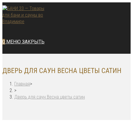
Перейти
к
содержимому
0
МЕНЮ
ЗАКРЫТЬ
ДВЕРЬ ДЛЯ САУН ВЕСНА ЦВЕТЫ САТИН
Главная
>
>
Дверь для саун Весна цветы сатин