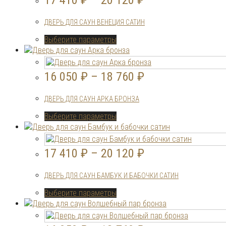
17 410
₽
–
20 120
₽
ДВЕРЬ ДЛЯ САУН ВЕНЕЦИЯ САТИН
Этот
Выберите параметры
товар
имеет
несколько
16 050
₽
–
18 760
₽
вариаций.
Опции
ДВЕРЬ ДЛЯ САУН АРКА БРОНЗА
можно
выбрать
Этот
Выберите параметры
на
товар
странице
имеет
товара.
несколько
17 410
₽
–
20 120
₽
вариаций.
Опции
ДВЕРЬ ДЛЯ САУН БАМБУК И БАБОЧКИ САТИН
можно
выбрать
Этот
Выберите параметры
на
товар
странице
имеет
товара.
несколько