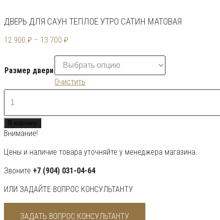
ДВЕРЬ ДЛЯ САУН ТЕПЛОЕ УТРО САТИН МАТОВАЯ
12 900
₽
–
13 700
₽
Размер двери
Очистить
Количество
товара
Дверь
В корзину
для
Внимание!
саун
Теплое
Цены и наличие товара уточняйте у менеджера магазина.
утро
сатин
Звоните
+7 (904) 031-04-64
матовая
ИЛИ ЗАДАЙТЕ ВОПРОС КОНСУЛЬТАНТУ
ЗАДАТЬ ВОПРОС КОНСУЛЬТАНТУ