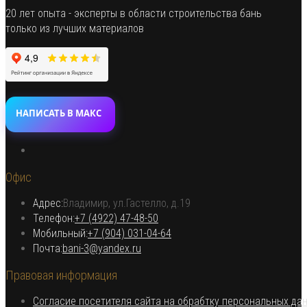
странице
20 лет опыта - эксперты в области строительства бань
товара.
только из лучших материалов
НАПИСАТЬ В МАКС
Откроется
в
Офис
новой
вкладке
Адрес:
Владимир, ул.Гастелло, д.19
Откроется в вашем приложении
Телефон:
+7 (4922) 47-48-50
Откроется
Мобильный:
+7 (904) 031-04-64
Откроется
в
Почта:
bani-3@yandex.ru
в
вашем
Правовая информация
вашем
приложении
приложении
Согласие посетителя сайта на обрабтку персональных да