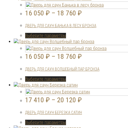
16 050
₽
–
18 760
₽
ДВЕРЬ ДЛЯ САУН БАНЬКА В ЛЕСУ БРОНЗА
Этот
Выберите параметры
товар
имеет
несколько
16 050
₽
–
18 760
₽
вариаций.
Опции
ДВЕРЬ ДЛЯ САУН ВОЛШЕБНЫЙ ПАР БРОНЗА
можно
выбрать
Этот
Выберите параметры
на
товар
странице
имеет
товара.
несколько
17 410
₽
–
20 120
₽
вариаций.
Опции
ДВЕРЬ ДЛЯ САУН БЕРЕЗКА САТИН
можно
выбрать
Этот
Выберите параметры
на
товар