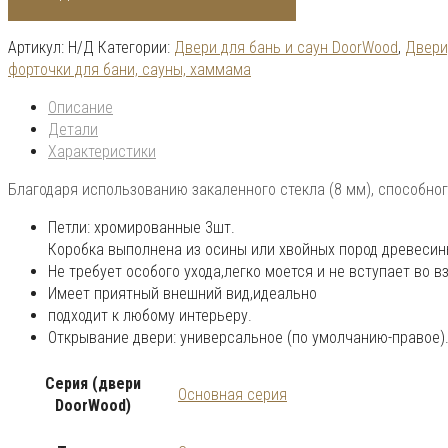
Артикул:
Н/Д
Категории:
Двери для бань и саун DoorWood
,
Двери
форточки для бани, сауны, хаммама
Описание
Детали
Характеристики
Благодаря использованию закаленного стекла (8 мм), способног
Петли: хромированные 3шт.
Коробка выполнена из осины или хвойных пород древесин
Не требует особого ухода,легко моется и не вступает во
Имеет приятный внешний вид,идеально
подходит к любому интерьеру.
Открывание двери: универсальное (по умолчанию-правое)
Серия (двери
Основная серия
DoorWood)