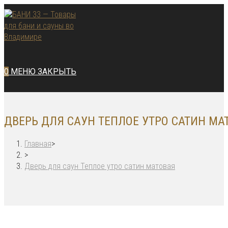
Перейти
к
содержимому
0
МЕНЮ
ЗАКРЫТЬ
ДВЕРЬ ДЛЯ САУН ТЕПЛОЕ УТРО САТИН МА
Главная
>
>
Дверь для саун Теплое утро сатин матовая