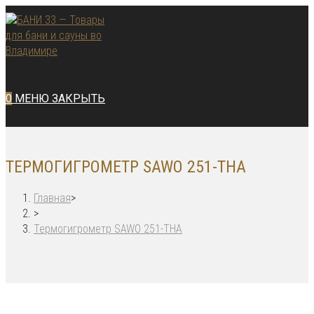
Перейти
к
содержимому
0
МЕНЮ
ЗАКРЫТЬ
ТЕРМОГИГРОМЕТР SAWO 251-THA
Главная
>
>
Термогигрометр SAWO 251-THA