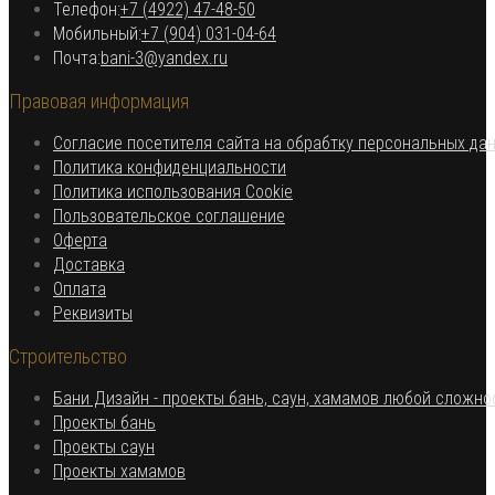
Откроется в вашем приложении
Телефон:
+7 (4922) 47-48-50
Откроется
Мобильный:
+7 (904) 031-04-64
Откроется
в
Почта:
bani-3@yandex.ru
в
вашем
Правовая информация
вашем
приложении
приложении
Согласие посетителя сайта на обрабтку персональных да
Откроется
Политика конфиденциальности
в
Откроется
Политика использования Cookie
Откроется
новой
в
Пользовательское соглашение
Откроется
в
вкладке
новой
Оферта
в
Откроется
новой
вкладке
Доставка
Откроется
новой
в
вкладке
Оплата
в
вкладке
новой
Откроется
Реквизиты
новой
вкладке
в
Строительство
вкладке
новой
вкладке
Бани Дизайн - проекты бань, саун, хамамов любой сложно
Откроется
Проекты бань
Откроется
в
Проекты саун
в
новой
Откроется
Проекты хамамов
новой
вкладке
в