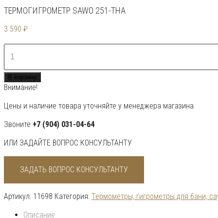
ТЕРМОГИГРОМЕТР SAWO 251-THA
3 590
₽
Количество
товара
Термогигрометр
В корзину
SAWO
Внимание!
251-
THA
Цены и наличие товара уточняйте у менеджера магазина.
Звоните
+7 (904) 031-04-64
ИЛИ ЗАДАЙТЕ ВОПРОС КОНСУЛЬТАНТУ
ЗАДАТЬ ВОПРОС КОНСУЛЬТАНТУ
Артикул:
11698
Категория:
Термометры, гигрометры для бани, с
Описание