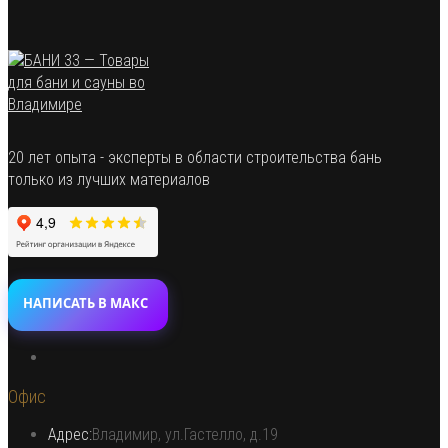
20 лет опыта - эксперты в области строительства бань
только из лучших материалов
НАПИСАТЬ В МАКС
Откроется
в
Офис
новой
вкладке
Адрес:
Владимир, ул.Гастелло, д.19