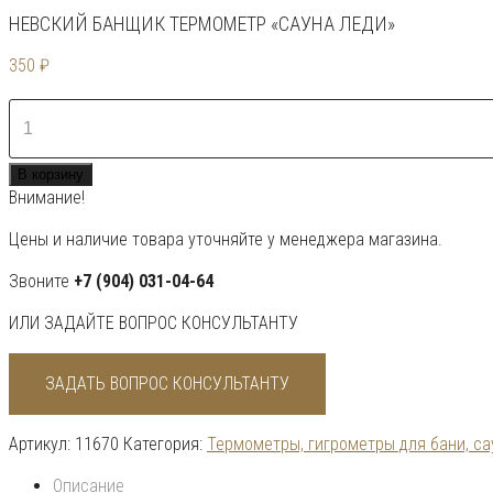
НЕВСКИЙ БАНЩИК ТЕРМОМЕТР «САУНА ЛЕДИ»
350
₽
Количество
товара
Невский
В корзину
банщик
Внимание!
Термометр
"Сауна
Цены и наличие товара уточняйте у менеджера магазина.
леди"
Звоните
+7 (904) 031-04-64
ИЛИ ЗАДАЙТЕ ВОПРОС КОНСУЛЬТАНТУ
ЗАДАТЬ ВОПРОС КОНСУЛЬТАНТУ
Артикул:
11670
Категория:
Термометры, гигрометры для бани, с
Описание