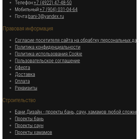
Откроется в вашем приложении
Телефон:
+7 (4922) 47-48-50
Откроется
Мобильный:
+7 (904) 031-04-64
Откроется
в
Почта:
bani-3@yandex.ru
в
вашем
Правовая информация
вашем
приложении
приложении
Согласие посетителя сайта на обрабтку персональных да
Откроется
Политика конфиденциальности
в
Откроется
Политика использования Cookie
Откроется
новой
в
Пользовательское соглашение
Откроется
в
вкладке
новой
Оферта
в
Откроется
новой
вкладке
Доставка
Откроется
новой
в
вкладке
Оплата
в
вкладке
новой
Откроется
Реквизиты
новой
вкладке
в
Строительство
вкладке
новой
вкладке
Бани Дизайн - проекты бань, саун, хамамов любой сложно
Откроется
Проекты бань
Откроется
в
Проекты саун
в
новой
Откроется
Проекты хамамов
новой
вкладке
в