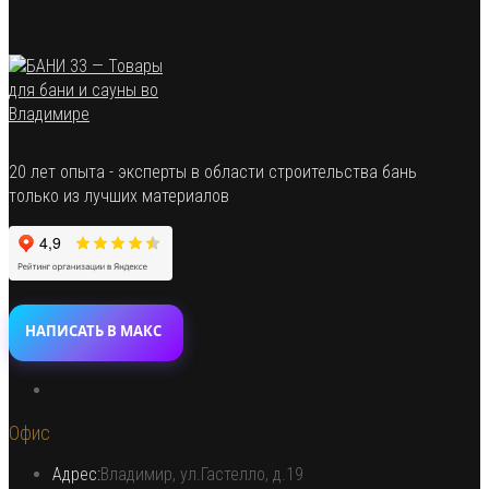
20 лет опыта - эксперты в области строительства бань
только из лучших материалов
НАПИСАТЬ В МАКС
Откроется
в
Офис
новой
вкладке
Адрес:
Владимир, ул.Гастелло, д.19