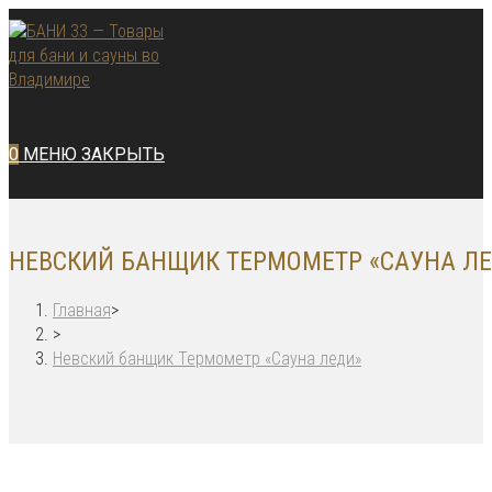
Перейти
к
содержимому
0
МЕНЮ
ЗАКРЫТЬ
НЕВСКИЙ БАНЩИК ТЕРМОМЕТР «САУНА Л
Главная
>
>
Невский банщик Термометр «Сауна леди»