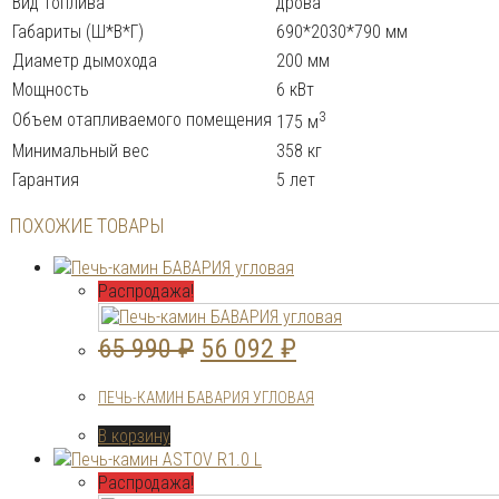
Вид топлива
дрова
Габариты (Ш*В*Г)
690*2030*790 мм
Диаметр дымохода
200 мм
Мощность
6 кВт
3
Объем отапливаемого помещения
175 м
Минимальный вес
358 кг
Гарантия
5 лет
ПОХОЖИЕ ТОВАРЫ
Распродажа!
Первоначальная
Текущая
65 990
₽
56 092
₽
цена
цена:
ПЕЧЬ-КАМИН БАВАРИЯ УГЛОВАЯ
составляла
56
В корзину
65
092 ₽.
990 ₽.
Распродажа!