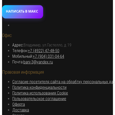
НАПИСАТЬ В МАКС
Откроется
в
Офис
новой
вкладке
Адрес:
Владимир, ул.Гастелло, д.19
Откроется в вашем приложении
Телефон:
+7 (4922) 47-48-50
Откроется
Мобильный:
+7 (904) 031-04-64
Откроется
в
Почта:
bani-3@yandex.ru
в
вашем
Правовая информация
вашем
приложении
приложении
Согласие посетителя сайта на обрабтку персональных да
Откроется
Политика конфиденциальности
в
Откроется
Политика использования Cookie
Откроется
новой
в
Пользовательское соглашение
Откроется
в
вкладке
новой
Оферта
в
Откроется
новой
вкладке
Доставка