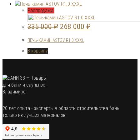
280
000 ₽.
000 ₽.
Распродажа!
Первоначальная
Текущая
335 000
₽
268 000
₽
цена
цена:
ПЕЧЬ-КАМИН ASTOV R1.0 XXXL
составляла
268
В корзину
335
000 ₽.
000 ₽.
20 лет опыта - эксперты в области строительства бань
только из лучших материалов