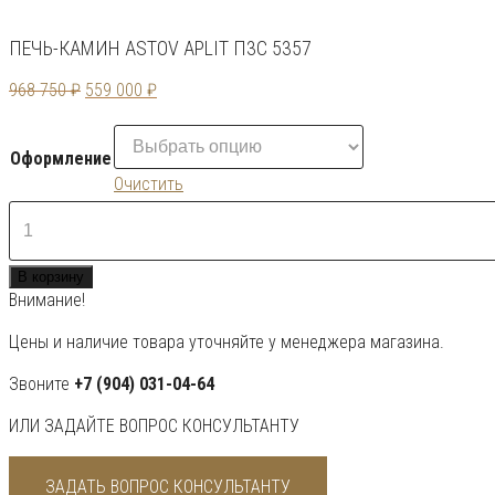
ПЕЧЬ-КАМИН ASTOV APLIT П3С 5357
Первоначальная
Текущая
968 750
₽
559 000
₽
цена
цена:
составляла
559
Оформление
968
000 ₽.
Очистить
750 ₽.
Количество
товара
Печь-
В корзину
камин
Внимание!
ASTOV
APLIT
Цены и наличие товара уточняйте у менеджера магазина.
П3С
5357
Звоните
+7 (904) 031-04-64
ИЛИ ЗАДАЙТЕ ВОПРОС КОНСУЛЬТАНТУ
ЗАДАТЬ ВОПРОС КОНСУЛЬТАНТУ