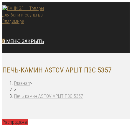
Перейти
к
содержимому
0
МЕНЮ
ЗАКРЫТЬ
ПЕЧЬ-КАМИН ASTOV APLIT П3С 5357
Главная
>
>
Печь-камин ASTOV APLIT П3С 5357
Распродажа!