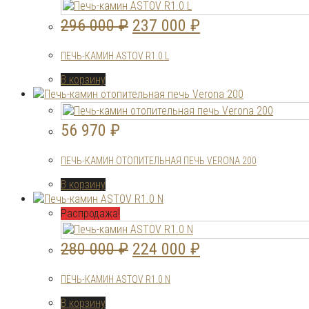
Первоначальная
Текущая
296 000
₽
237 000
₽
цена
цена:
ПЕЧЬ-КАМИН ASTOV R1.0 L
составляла
237
В корзину
296
000 ₽.
000 ₽.
56 970
₽
ПЕЧЬ-КАМИН ОТОПИТЕЛЬНАЯ ПЕЧЬ VERONA 200
В корзину
Распродажа!
Первоначальная
Текущая
280 000
₽
224 000
₽
цена
цена:
ПЕЧЬ-КАМИН ASTOV R1.0 N
составляла
224
В корзину