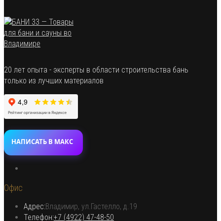
20 лет опыта - эксперты в области строительства бань
только из лучших материалов
НАПИСАТЬ В МАКС
Откроется
в
Офис
новой
вкладке
Адрес:
Владимир, ул.Гастелло, д.19
Откроется в вашем приложении
Телефон:
+7 (4922) 47-48-50