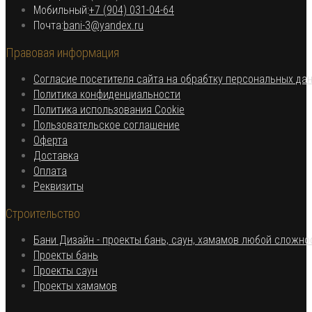
Откроется
Мобильный:
+7 (904) 031-04-64
Откроется
в
Почта:
bani-3@yandex.ru
в
вашем
Правовая информация
вашем
приложении
приложении
Согласие посетителя сайта на обрабтку персональных да
Откроется
Политика конфиденциальности
в
Откроется
Политика использования Cookie
Откроется
новой
в
Пользовательское соглашение
Откроется
в
вкладке
новой
Оферта
в
Откроется
новой
вкладке
Доставка
Откроется
новой
в
вкладке
Оплата
в
вкладке
новой
Откроется
Реквизиты
новой
вкладке
в
Строительство
вкладке
новой
вкладке
Бани Дизайн - проекты бань, саун, хамамов любой сложно
Откроется
Проекты бань
Откроется
в
Проекты саун
в
новой
Откроется
Проекты хамамов
новой
вкладке
в