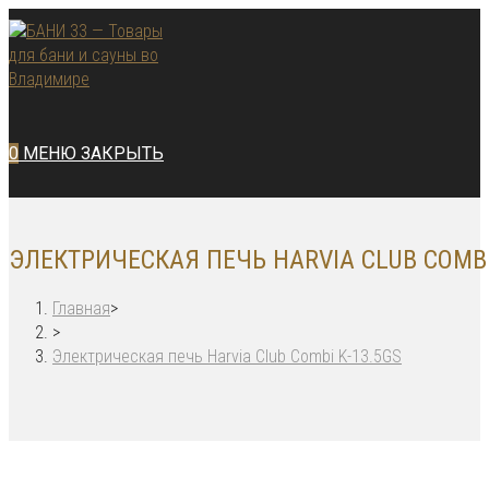
Перейти
к
содержимому
0
МЕНЮ
ЗАКРЫТЬ
ЭЛЕКТРИЧЕСКАЯ ПЕЧЬ HARVIA CLUB COMBI
Главная
>
>
Электрическая печь Harvia Club Combi K-13.5GS