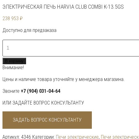
ЭЛЕКТРИЧЕСКАЯ ПЕЧЬ HARVIA CLUB COMBI K-13.5GS
238 953
₽
Доступно для предзаказа
Количество
товара
Электрическая
В корзину
печь
Внимание!
Harvia
Club
Цены и наличие товара уточняйте у менеджера магазина.
Combi
K-
Звоните
+7 (904) 031-04-64
13.5GS
ИЛИ ЗАДАЙТЕ ВОПРОС КОНСУЛЬТАНТУ
ЗАДАТЬ ВОПРОС КОНСУЛЬТАНТУ
Артикул:
4346
Категории:
Печи электрические
,
Печи электрическ