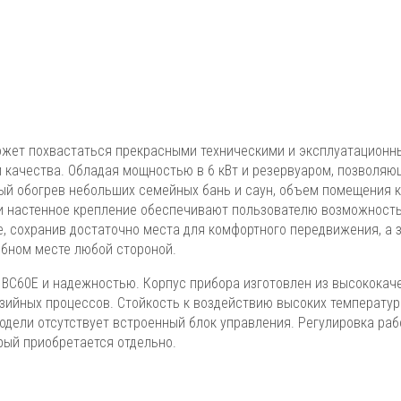
может похвастаться прекрасными техническими и эксплуатацион
и качества. Обладая мощностью в 6 кВт и резервуаром, позволя
ный обогрев небольших семейных бань и саун, объем помещения 
ы и настенное крепление обеспечивают пользователю возможност
 сохранив достаточно места для комфортного передвижения, а з
бном месте любой стороной.
a ВС60Е и надежностью. Корпус прибора изготовлен из высококач
зийных процессов. Стойкость к воздействию высоких температур
одели отсутствует встроенный блок управления. Регулировка ра
рый приобретается отдельно.