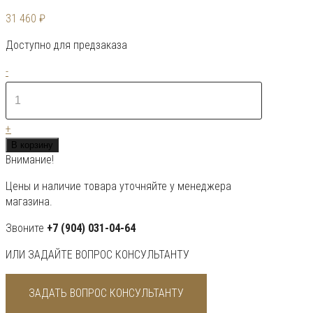
31 460
₽
Доступно для предзаказа
Количество
-
товара
Электрическая
печь
+
Harvia
В корзину
Vega
Внимание!
BC60E
Steel
Цены и наличие товара уточняйте у менеджера
магазина.
Звоните
+7 (904) 031-04-64
ИЛИ ЗАДАЙТЕ ВОПРОС КОНСУЛЬТАНТУ
ЗАДАТЬ ВОПРОС КОНСУЛЬТАНТУ