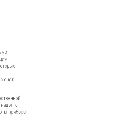
ными
ющим
которых
ь
а счет
ественной
 надолго
боты прибора