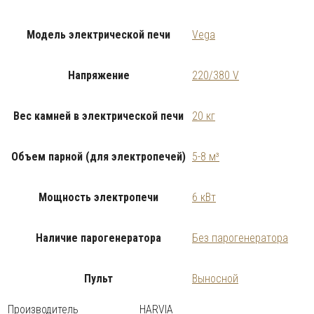
Модель электрической печи
Vega
Напряжение
220/380 V
Вес камней в электрической печи
20 кг
Объем парной (для электропечей)
5-8 м³
Мощность электропечи
6 кВт
Наличие парогенератора
Без парогенератора
Пульт
Выносной
Производитель
HARVIA