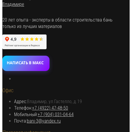
20 лет опыта - эксперты в области строительства бань
только из лучших материалов
НАПИСАТЬ В МАКС
Откроется
в
Офис
новой
вкладке
Адрес:
Владимир, ул.Гастелло, д.19
Откроется в вашем приложении
Телефон:
+7 (4922) 47-48-50
Откроется
Мобильный:
+7 (904) 031-04-64
Откроется
в
Почта:
bani-3@yandex.ru
в
вашем