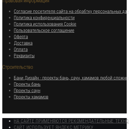
Правовая информация
вашем
приложении
приложении
Согласие посетителя сайта на обрабтку персональных да
Откроется
Политика конфиденциальности
в
Откроется
Политика использования Cookie
Откроется
новой
в
Пользовательское соглашение
Откроется
в
вкладке
новой
Оферта
в
Откроется
новой
вкладке
Доставка
Откроется
новой
в
вкладке
Оплата
в
вкладке
новой
Откроется
Реквизиты
новой
вкладке
в
Строительство
вкладке
новой
вкладке
Бани Дизайн - проекты бань, саун, хамамов любой сложно
Откроется
Проекты бань
Откроется
в
Проекты саун
в
новой
Откроется
Проекты хамамов
новой
вкладке
в
вкладке
новой
вкладке
НА САЙТЕ ПРИМЕНЯЮТСЯ РЕКОМЕНДАТЕЛЬНЫЕ ТЕХН
САЙТ ИСПОЛЬЗУЕТ ЯНДЕКС МЕТРИКУ