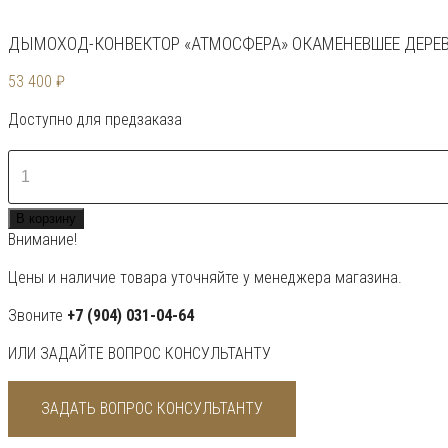
ДЫМОХОД-КОНВЕКТОР «АТМОСФЕРА» ОКАМЕНЕВШЕЕ ДЕРЕ
53 400
₽
Доступно для предзаказа
Количество
товара
Дымоход-
В корзину
конвектор
Внимание!
«Атмосфера»
Окаменевшее
Цены и наличие товара уточняйте у менеджера магазина.
дерево
Звоните
+7 (904) 031-04-64
ИЛИ ЗАДАЙТЕ ВОПРОС КОНСУЛЬТАНТУ
ЗАДАТЬ ВОПРОС КОНСУЛЬТАНТУ