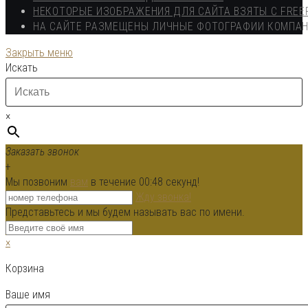
НЕКОТОРЫЕ ИЗОБРАЖЕНИЯ ДЛЯ САЙТА ВЗЯТЫ С FREE
НА САЙТЕ РАЗМЕЩЕНЫ ЛИЧНЫЕ ФОТОГРАФИИ КОМПА
Закрыть меню
Искать
×
Заказать звонок
+
Мы позвоним
вам
в течение 00:
48
секунд!
Жду звонка!
Представьтесь и мы будем называть вас по имени.
×
Корзина
Ваше имя