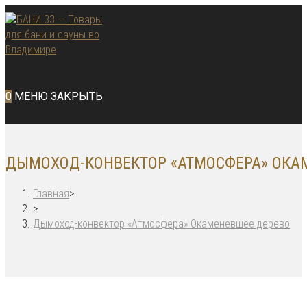
Перейти
к
содержимому
0
МЕНЮ
ЗАКРЫТЬ
ДЫМОХОД-КОНВЕКТОР «АТМОСФЕРА» ОКА
Главная
>
>
Дымоход-конвектор «Атмосфера» Окаменевшее дерево