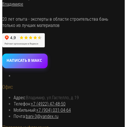
20 лет опыта - эксперты в области строительства бань
только из лучших материалов
НАПИСАТЬ В МАКС
Откроется
в
Офис
новой
вкладке
Адрес:
Владимир, ул.Гастелло, д.19
Откроется в вашем приложении
Телефон:
+7 (4922) 47-48-50
Откроется
Мобильный:
+7 (904) 031-04-64
Откроется
в
Почта:
bani-3@yandex.ru
в
вашем