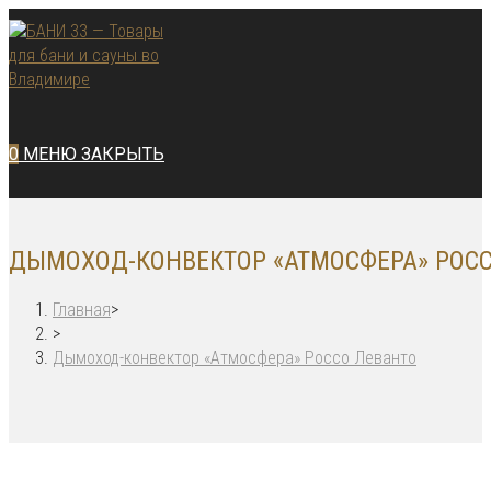
Перейти
к
содержимому
0
МЕНЮ
ЗАКРЫТЬ
ДЫМОХОД-КОНВЕКТОР «АТМОСФЕРА» РОС
Главная
>
>
Дымоход-конвектор «Атмосфера» Россо Леванто