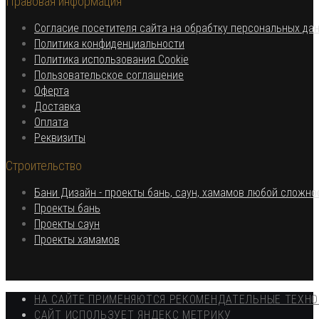
Правовая информация
вашем
приложении
приложении
Согласие посетителя сайта на обрабтку персональных да
Откроется
Политика конфиденциальности
в
Откроется
Политика использования Cookie
Откроется
новой
в
Пользовательское соглашение
Откроется
в
вкладке
новой
Оферта
в
Откроется
новой
вкладке
Доставка
Откроется
новой
в
вкладке
Оплата
в
вкладке
новой
Откроется
Реквизиты
новой
вкладке
в
Строительство
вкладке
новой
вкладке
Бани Дизайн - проекты бань, саун, хамамов любой сложно
Откроется
Проекты бань
Откроется
в
Проекты саун
в
новой
Откроется
Проекты хамамов
новой
вкладке
в
вкладке
новой
вкладке
НА САЙТЕ ПРИМЕНЯЮТСЯ РЕКОМЕНДАТЕЛЬНЫЕ ТЕХН
САЙТ ИСПОЛЬЗУЕТ ЯНДЕКС МЕТРИКУ