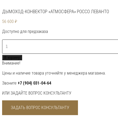
ДЫМОХОД-КОНВЕКТОР «АТМОСФЕРА» РОССО ЛЕВАНТО
56 600
₽
Доступно для предзаказа
Количество
товара
Дымоход-
В корзину
конвектор
Внимание!
«Атмосфера»
Россо
Цены и наличие товара уточняйте у менеджера магазина.
Леванто
Звоните
+7 (904) 031-04-64
ИЛИ ЗАДАЙТЕ ВОПРОС КОНСУЛЬТАНТУ
ЗАДАТЬ ВОПРОС КОНСУЛЬТАНТУ