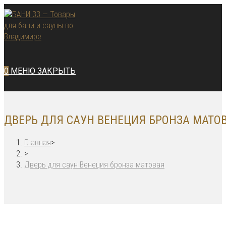
Перейти
к
содержимому
0
МЕНЮ
ЗАКРЫТЬ
ДВЕРЬ ДЛЯ САУН ВЕНЕЦИЯ БРОНЗА МАТО
Главная
>
>
Дверь для саун Венеция бронза матовая