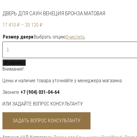
ДВЕРЬ ДЛЯ САУН ВЕНЕЦИЯ БРОНЗА МАТОВАЯ
17 410
₽
–
20 120
₽
Размер двери
Выбрать опцию
Очистить
Количество
товара
Дверь
В корзину
для
Внимание!
саун
Венеция
Цены и наличие товара уточняйте у менеджера магазина.
бронза
матовая
Звоните
+7 (904) 031-04-64
ИЛИ ЗАДАЙТЕ ВОПРОС КОНСУЛЬТАНТУ
ЗАДАТЬ ВОПРОС КОНСУЛЬТАНТУ