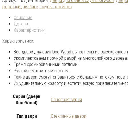
Артикул:
Н/Д
Категории:
Двери для бань и саун DoorWood
,
Двери
форточки для бани, сауны, хаммама
Описание
Детали
Характеристики
Характеристики:
Все двери для саун DoorWood выполнены из высококлассно
Укомплектованы прочной рамой из многослойного дерева,
Тремя хромированными петлями.
Ручкой с магнитным замком.
Такие двери смогут справиться с большим потоком посет
Их удивительную красоту и эстетическую привлекательнос
Серия (двери
Основная серия
DoorWood)
Тип двери
Стеклянные двери