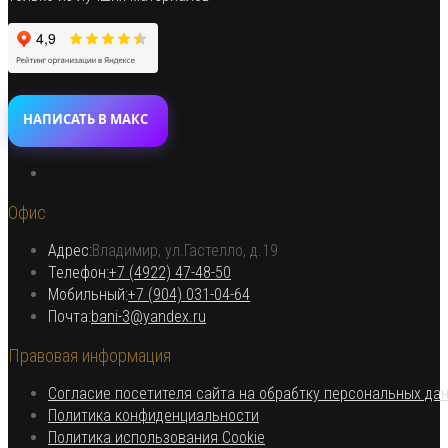
НАПИСАТЬ В МАКС
Откроется
в
Офис
новой
вкладке
Адрес:
Владимир, ул.Гастелло, д.19
Откроется в вашем приложении
Телефон:
+7 (4922) 47-48-50
Откроется
Мобильный:
+7 (904) 031-04-64
Откроется
в
Почта:
bani-3@yandex.ru
в
вашем
Правовая информация
вашем
приложении
приложении
Согласие посетителя сайта на обрабтку персональных да
Откроется
Политика конфиденциальности
в
Откроется
Политика использования Cookie