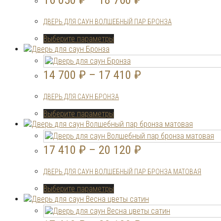
16 050
₽
–
18 760
₽
ДВЕРЬ ДЛЯ САУН ВОЛШЕБНЫЙ ПАР БРОНЗА
Этот
Выберите параметры
товар
имеет
несколько
14 700
₽
–
17 410
₽
вариаций.
Опции
ДВЕРЬ ДЛЯ САУН БРОНЗА
можно
выбрать
Этот
Выберите параметры
на
товар
странице
имеет
товара.
несколько
17 410
₽
–
20 120
₽
вариаций.
Опции
ДВЕРЬ ДЛЯ САУН ВОЛШЕБНЫЙ ПАР БРОНЗА МАТОВАЯ
можно
выбрать
Этот
Выберите параметры
на
товар
странице
имеет
товара.
несколько