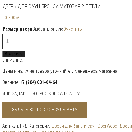
ДВЕРЬ ДЛЯ САУН БРОНЗА МАТОВАЯ 2 ПЕТЛИ
10 700
₽
Размер двери
Выбрать опцию
Очистить
Количество
товара
Дверь
В корзину
для
Внимание!
саун
Бронза
Цены и наличие товара уточняйте у менеджера магазина.
матовая
2
Звоните
+7 (904) 031-04-64
петли
ИЛИ ЗАДАЙТЕ ВОПРОС КОНСУЛЬТАНТУ
ЗАДАТЬ ВОПРОС КОНСУЛЬТАНТУ
Артикул:
Н/Д
Категории:
Двери для бань и саун DoorWood
,
Двери