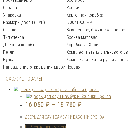
Производитель
Doorwood
Страна
Россия
Упаковка
Картонная коробка
Размеры двери (Ш*В)
700*1900 мм
Стекло
Закаленное, 6-миллиметровое с
Тип стекла
Бронза матовая
Дверная коробка
Коробка из Хвои
Петли
Комплект петель оливкового ц
Ручка
Комплект дверной ручки дерев
Направление открывания двери
Правая
ПОХОЖИЕ ТОВАРЫ
16 050
₽
–
18 760
₽
ДВЕРЬ ДЛЯ САУН БАМБУК И БАБОЧКИ БРОНЗА
Этот
Выберите параметры