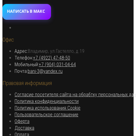
НАПИСАТЬ В МАКС
Откроется
в
Офис
новой
вкладке
Адрес:
Владимир, ул.Гастелло, д.19
Откроется в вашем приложении
Телефон:
+7 (4922) 47-48-50
Откроется
Мобильный:
+7 (904) 031-04-64
Откроется
в
Почта:
bani-3@yandex.ru
в
вашем
Правовая информация
вашем
приложении
приложении
Согласие посетителя сайта на обрабтку персональных да
Откроется
Политика конфиденциальности
в
Откроется
Политика использования Cookie
Откроется
новой
в
Пользовательское соглашение
Откроется
в
вкладке
новой
Оферта
в
Откроется
новой
вкладке
Доставка
Откроется
новой
в
вкладке
Оплата