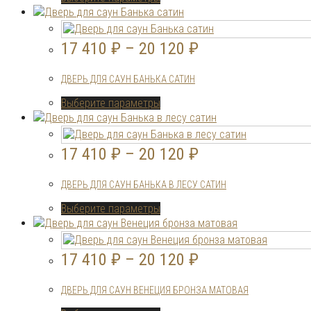
товар
имеет
несколько
17 410
₽
–
20 120
₽
вариаций.
Опции
ДВЕРЬ ДЛЯ САУН БАНЬКА САТИН
можно
выбрать
Этот
Выберите параметры
на
товар
странице
имеет
товара.
несколько
17 410
₽
–
20 120
₽
вариаций.
Опции
ДВЕРЬ ДЛЯ САУН БАНЬКА В ЛЕСУ САТИН
можно
выбрать
Этот
Выберите параметры
на
товар
странице
имеет
товара.
несколько
17 410
₽
–
20 120
₽
вариаций.
Опции
ДВЕРЬ ДЛЯ САУН ВЕНЕЦИЯ БРОНЗА МАТОВАЯ
можно
выбрать