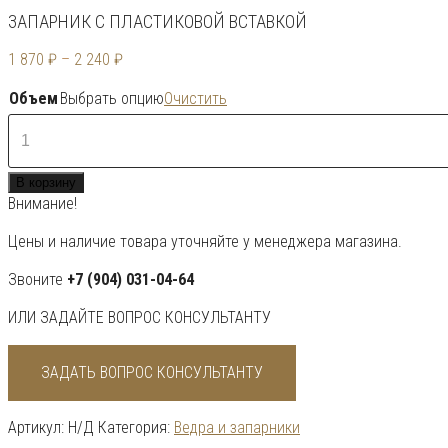
ЗАПАРНИК С ПЛАСТИКОВОЙ ВСТАВКОЙ
1 870
₽
–
2 240
₽
Объем
Выбрать опцию
Очистить
Количество
товара
Запарник
В корзину
с
Внимание!
пластиковой
вставкой
Цены и наличие товара уточняйте у менеджера магазина.
Звоните
+7 (904) 031-04-64
ИЛИ ЗАДАЙТЕ ВОПРОС КОНСУЛЬТАНТУ
ЗАДАТЬ ВОПРОС КОНСУЛЬТАНТУ
Артикул:
Н/Д
Категория:
Ведра и запарники