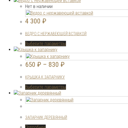
имеет
Нет в наличии
несколько
вариаций.
4 300
₽
Опции
можно
ВЕДРО С НЕРЖАВЕЮЩЕЙ ВСТАВКОЙ
выбрать
на
Этот
Выберите параметры
странице
товар
товара.
имеет
несколько
650
₽
–
830
₽
вариаций.
Опции
КРЫШКА К ЗАПАРНИКУ
можно
выбрать
Этот
Выберите параметры
на
товар
странице
имеет
товара.
несколько
вариаций.
Опции
ЗАПАРНИК ДЕРЕВЯННЫЙ
можно
выбрать
Подробнее