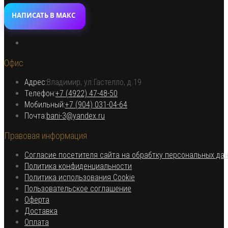
НАПИСАТЬ В МАКС
Откроется
в
Офис
новой
вкладке
Адрес:
Владимир, ул.Гастелло, д.19
Откроется в вашем приложении
Телефон:
+7 (4922) 47-48-50
Откроется
Мобильный:
+7 (904) 031-04-64
Откроется
в
Почта:
bani-3@yandex.ru
в
вашем
Правовая информация
вашем
приложении
приложении
Согласие посетителя сайта на обрабтку персональных да
Откроется
Политика конфиденциальности
в
Откроется
Политика использования Cookie
Откроется
новой
в
Пользовательское соглашение
Откроется
в
вкладке
новой
Оферта
в
Откроется
новой
вкладке
Доставка
Откроется
новой
в
вкладке
Оплата