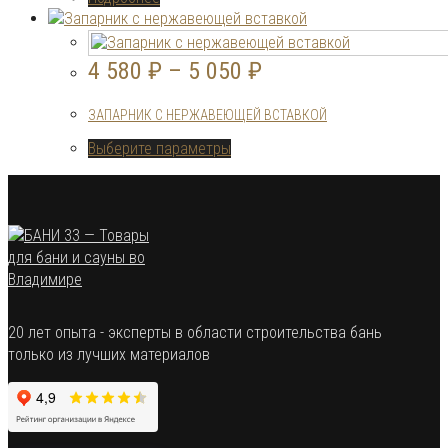
на
странице
товара.
4 580
₽
–
5 050
₽
ЗАПАРНИК С НЕРЖАВЕЮЩЕЙ ВСТАВКОЙ
Этот
Выберите параметры
товар
имеет
несколько
вариаций.
Опции
можно
выбрать
на
странице
20 лет опыта - эксперты в области строительства бань
товара.
только из лучших материалов