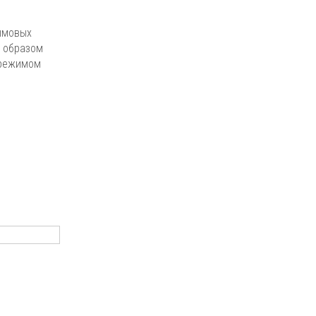
ымовых
м образом
 режимом