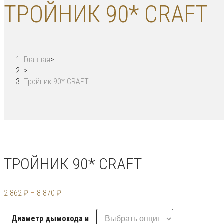
ТРОЙНИК 90* CRAFT
Главная
>
>
Тройник 90* CRAFT
ТРОЙНИК 90* CRAFT
2 862
₽
–
8 870
₽
Диаметр дымохода и