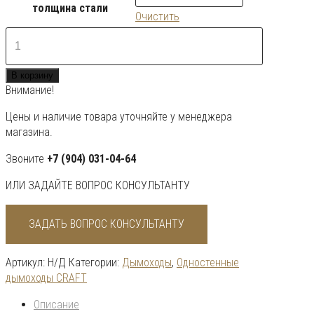
толщина стали
Очистить
Количество
товара
Тройник
В корзину
90*
Внимание!
CRAFT
Цены и наличие товара уточняйте у менеджера
магазина.
Звоните
+7 (904) 031-04-64
ИЛИ ЗАДАЙТЕ ВОПРОС КОНСУЛЬТАНТУ
ЗАДАТЬ ВОПРОС КОНСУЛЬТАНТУ
Артикул:
Н/Д
Категории:
Дымоходы
,
Одностенные
дымоходы CRAFT
Описание