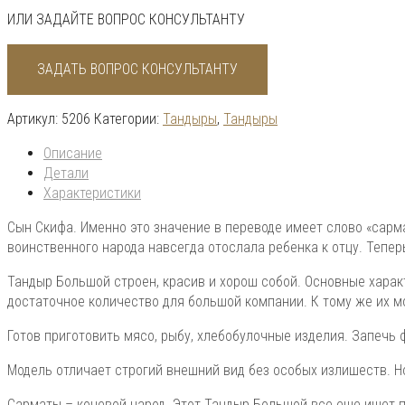
ИЛИ ЗАДАЙТЕ ВОПРОС КОНСУЛЬТАНТУ
ЗАДАТЬ ВОПРОС КОНСУЛЬТАНТУ
Артикул:
5206
Категории:
Тандыры
,
Тандыры
Описание
Детали
Характеристики
Сын Скифа. Именно это значение в переводе имеет слово «сарма
воинственного народа навсегда отослала ребенка к отцу. Тепе
Тандыр Большой строен, красив и хорош собой. Основные харак
достаточное количество для большой компании. К тому же их м
Готов приготовить мясо, рыбу, хлебобулочные изделия. Запечь 
Модель отличает строгий внешний вид без особых излишеств. Н
Сарматы – кочевой народ. Этот Тандыр Большой все еще ищет п