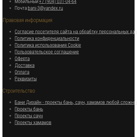
Откроется
Мобильный:
+7 (904) 031-04-64
Откроется
в
Почта:
bani-3@yandex.ru
в
вашем
Правовая информация
вашем
приложении
приложении
Согласие посетителя сайта на обрабтку персональных да
Откроется
Политика конфиденциальности
в
Откроется
Политика использования Cookie
Откроется
новой
в
Пользовательское соглашение
Откроется
в
вкладке
новой
Оферта
в
Откроется
новой
вкладке
Доставка
Откроется
новой
в
вкладке
Оплата
в
вкладке
новой
Откроется
Реквизиты
новой
вкладке
в
Строительство
вкладке
новой
вкладке
Бани Дизайн - проекты бань, саун, хамамов любой сложно
Откроется
Проекты бань
Откроется
в
Проекты саун
в
новой
Откроется
Проекты хамамов
новой
вкладке
в
вкладке
новой