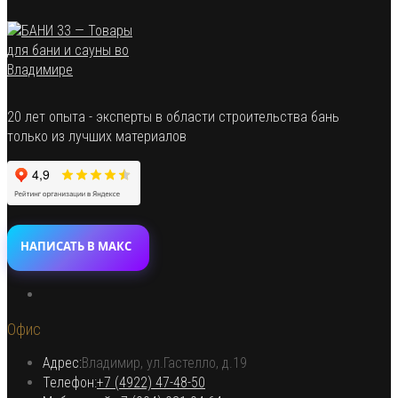
20 лет опыта - эксперты в области строительства бань
только из лучших материалов
НАПИСАТЬ В МАКС
Откроется
в
Офис
новой
вкладке
Адрес:
Владимир, ул.Гастелло, д.19
Откроется в вашем приложении
Телефон:
+7 (4922) 47-48-50