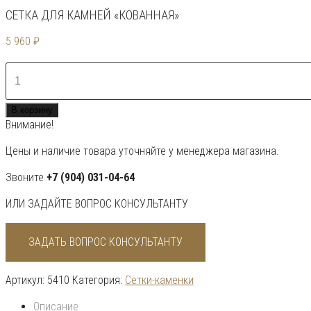
СЕТКА ДЛЯ КАМНЕЙ «КОВАННАЯ»
5 960
₽
Количество
товара
Сетка
В корзину
для
Внимание!
камней
"Кованная"
Цены и наличие товара уточняйте у менеджера магазина.
Звоните
+7 (904) 031-04-64
ИЛИ ЗАДАЙТЕ ВОПРОС КОНСУЛЬТАНТУ
ЗАДАТЬ ВОПРОС КОНСУЛЬТАНТУ
Артикул:
5410
Категория:
Сетки-каменки
Описание