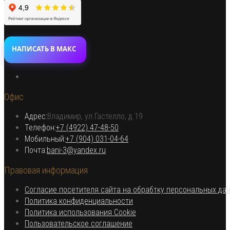
НАПИСАТЬ В МАКС
Откроется
в
Офис
новой
вкладке
Адрес:
Владимир, ул.Гастелло, д.19
Откроется в вашем приложении
Телефон:
+7 (4922) 47-48-50
Откроется
Мобильный:
+7 (904) 031-04-64
Откроется
в
Почта:
bani-3@yandex.ru
в
вашем
Правовая информация
вашем
приложении
приложении
Согласие посетителя сайта на обрабтку персональных да
Откроется
Политика конфиденциальности
в
Откроется
Политика использования Cookie
Откроется
новой
в
Пользовательское соглашение