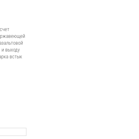
счет
нержавеющей
базальтовой
 и выходу
арка встык