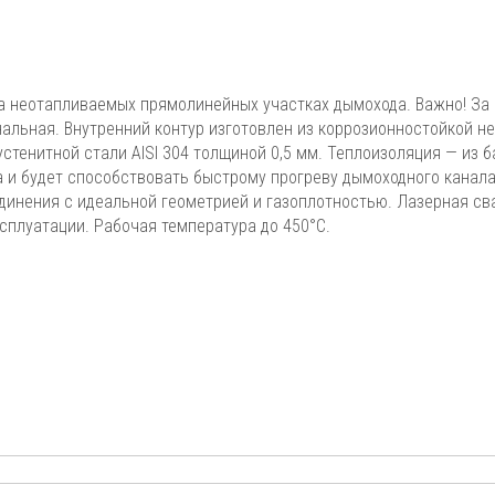
а неотапливаемых прямолинейных участках дымохода. Важно! За 
нальная. Внутренний контур изготовлен из коррозионностойкой 
устенитной стали AISI 304 толщиной 0,5 мм. Теплоизоляция — из 
а и будет способствовать быстрому прогреву дымоходного канала
динения с идеальной геометрией и газоплотностью. Лазерная св
сплуатации. Рабочая температура до 450°С.