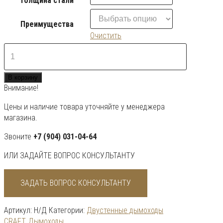
толщина стали
Преимущества
Очистить
Количество
товара
Сендвич
В корзину
0,25
Внимание!
м
CRAFT
Цены и наличие товара уточняйте у менеджера
магазина.
Звоните
+7 (904) 031-04-64
ИЛИ ЗАДАЙТЕ ВОПРОС КОНСУЛЬТАНТУ
ЗАДАТЬ ВОПРОС КОНСУЛЬТАНТУ
Артикул:
Н/Д
Категории:
Двустенные дымоходы
CRAFT
,
Дымоходы