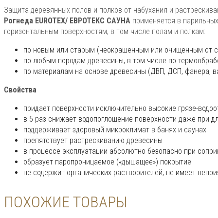
Защита деревянных полов и полков от набухания и растрескива
Рогнеда EUROTEX/ ЕВРОТЕКС САУНА
применяется в парильных
горизонтальным поверхностям, в том числе полам и полкам:
по новым или старым (неокрашенным или очищенным от с
по любым породам древесины, в том числе по термообра
по материалам на основе древесины (ДВП, ДСП, фанера, ваг
Свойства
придает поверхности исключительно высокие грязе-водо
в 5 раз снижает водопоглощение поверхности даже при д
поддерживает здоровый микроклимат в банях и саунах
препятствует растрескиванию древесины
в процессе эксплуатации абсолютно безопасно при сопри
образует паропроницаемое («дышащее») покрытие
не содержит органических растворителей, не имеет непри
ПОХОЖИЕ ТОВАРЫ