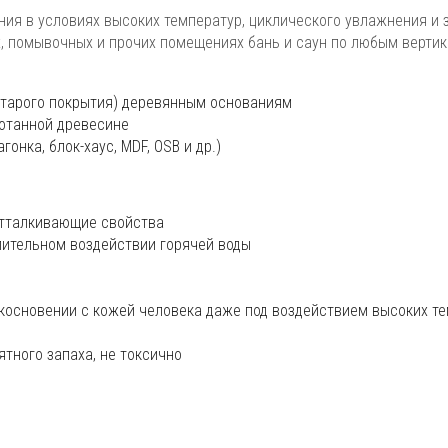
ния в условиях высоких температур, циклического увлажнения и 
, помывочных и прочих помещениях бань и саун по любым верти
тарого покрытия) деревянным основаниям
ботанной древесине
онка, блок-хаус, MDF, OSB и др.)
отталкивающие свойства
лительном воздействии горячей воды
косновении с кожей человека даже под воздействием высоких т
ятного запаха, не токсично