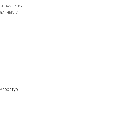
загрязнения.
кальным и
емператур