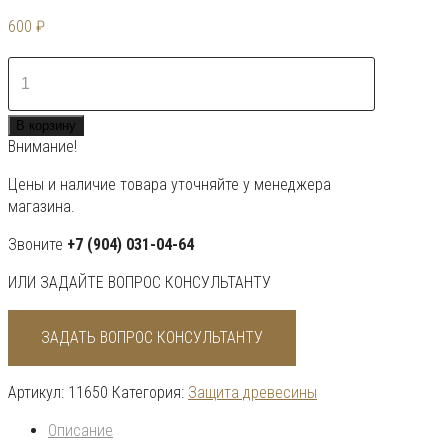
600
₽
Количество
товара
Рогнеда
В корзину
EUROTEX/
Внимание!
ЕВРОТЕКС
САУНА
Цены и наличие товара уточняйте у менеджера
Масло
магазина.
0,25
л
Звоните
+7 (904) 031-04-64
ИЛИ ЗАДАЙТЕ ВОПРОС КОНСУЛЬТАНТУ
ЗАДАТЬ ВОПРОС КОНСУЛЬТАНТУ
Артикул:
11650
Категория:
Защита древесины
Описание