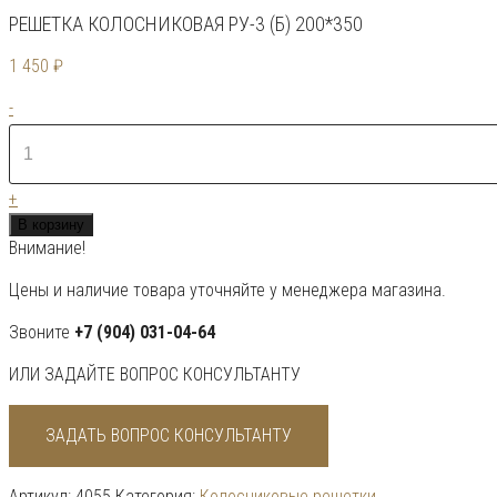
РЕШЕТКА КОЛОСНИКОВАЯ РУ-3 (Б) 200*350
1 450
₽
Количество
-
товара
Решетка
колосниковая
+
РУ-3
В корзину
(Б)
Внимание!
200*350
Цены и наличие товара уточняйте у менеджера магазина.
Звоните
+7 (904) 031-04-64
ИЛИ ЗАДАЙТЕ ВОПРОС КОНСУЛЬТАНТУ
ЗАДАТЬ ВОПРОС КОНСУЛЬТАНТУ
Артикул:
4055
Категория:
Колосниковые решетки