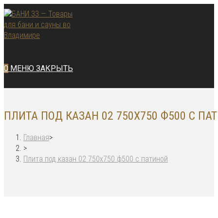
Перейти
к
содержимому
0
МЕНЮ
ЗАКРЫТЬ
ПЛИТА ПОД КАЗАН 02 750Х750 Ф500 С ПА
Главная
>
>
Плита под казан 02 750х750 ф500 с патиной