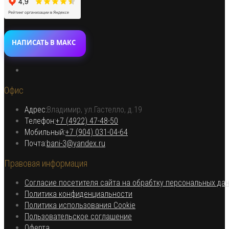
НАПИСАТЬ В МАКС
Откроется
в
Офис
новой
вкладке
Адрес:
Владимир, ул.Гастелло, д.19
Откроется в вашем приложении
Телефон:
+7 (4922) 47-48-50
Откроется
Мобильный:
+7 (904) 031-04-64
Откроется
в
Почта:
bani-3@yandex.ru
в
вашем
Правовая информация
вашем
приложении
приложении
Согласие посетителя сайта на обрабтку персональных да
Откроется
Политика конфиденциальности
в
Откроется
Политика использования Cookie
Откроется
новой
в
Пользовательское соглашение
Откроется
в
вкладке
новой
Оферта