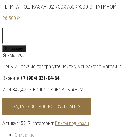
ПЛИТА ПОД КАЗАН 02 750Х750 Ф500 С ПАТИНОЙ
28 500
₽
Количество
товара
Плита
В корзину
под
Внимание!
казан
02
Цены и наличие товара уточняйте у менеджера магазина.
750х750
ф500
Звоните
+7 (904) 031-04-64
с
ИЛИ ЗАДАЙТЕ ВОПРОС КОНСУЛЬТАНТУ
патиной
ЗАДАТЬ ВОПРОС КОНСУЛЬТАНТУ
Артикул:
5917
Категория:
Плиты под казан
Описание