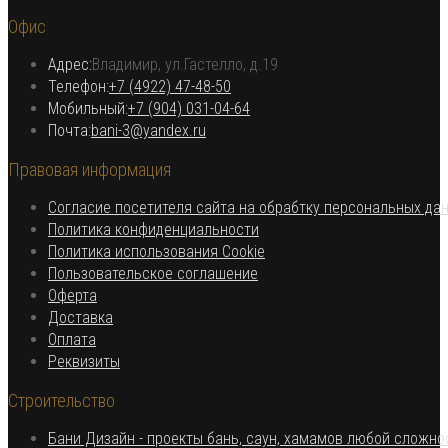
в
Офис
новой
вкладке
Адрес:
Владимир, ул.Гастелло, д.19
Откроется в вашем приложении
Телефон:
+7 (4922) 47-48-50
Откроется
Мобильный:
+7 (904) 031-04-64
Откроется
в
Почта:
bani-3@yandex.ru
в
вашем
Правовая информация
вашем
приложении
приложении
Согласие посетителя сайта на обрабтку персональных да
Откроется
Политика конфиденциальности
в
Откроется
Политика использования Cookie
Откроется
новой
в
Пользовательское соглашение
Откроется
в
вкладке
новой
Оферта
в
Откроется
новой
вкладке
Доставка
Откроется
новой
в
вкладке
Оплата
в
вкладке
новой
Откроется
Реквизиты
новой
вкладке
в
Строительство
вкладке
новой
вкладке
Бани Дизайн - проекты бань, саун, хамамов любой сложно