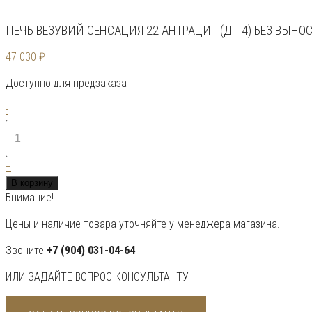
ПЕЧЬ ВЕЗУВИЙ СЕНСАЦИЯ 22 АНТРАЦИТ (ДТ-4) БЕЗ ВЫНО
47 030
₽
Доступно для предзаказа
Количество
-
товара
Печь
ВЕЗУВИЙ
+
Сенсация
В корзину
22
Внимание!
Антрацит
(ДТ-4)
Цены и наличие товара уточняйте у менеджера магазина.
без
выноса
Звоните
+7 (904) 031-04-64
ИЛИ ЗАДАЙТЕ ВОПРОС КОНСУЛЬТАНТУ