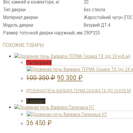
Вес камней в конвекторе, кг
20
Тип дверки
без стекла
Материал дверки
Жаростойкий чугун (ГОС
Модель дверки
Везувий ДТ-4
Размер топочной дверки наружный, мм
290*320
ПОХОЖИЕ ТОВАРЫ
Распродажа!
Первоначальная
Текущая
100 300
₽
90 300
₽
цена
цена:
ДРОВЯНАЯ ПЕЧЬ ВАРВАРА ТЕРМА СКАЗКА ТХ (ДО 24 КУБ.М)
составляла
90
В корзину
100
300 ₽.
300 ₽.
36 450
₽