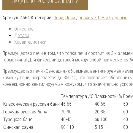
ЗАДАТЬ ВОПРОС КОНСУЛЬТАНТУ
Артикул:
4664
Категории:
Печи
,
Печи дровяные
,
Печи чугунные
Описание
Детали
Характеристики
Преимущество печи в том, что топка печи состоит из 3-х элеме
герметична! Для фиксации деталей между собой применяется бо
Преимущество печи «Сенсация» объемная, вентилируемая камен
каменку печи, нагревается до 350 °С, что позволяет обеспечи
конвекционно-вентилируемым кожухом , что значительно ускоря
Температура ,°С
Влажность, %
Время
Классическая русская баня
45-65
40-65
50
Горячая русская баня
70-90
20-35
60
Турецкая баня
40-45
ок.100
40
Финская сауна
90-110
5-15
80