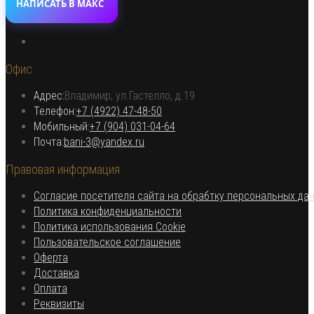
НАПИСАТЬ В МАКС
Откроется
в
Офис
новой
вкладке
Адрес:
Владимир, ул.Гастелло, д.19
Откроется в вашем приложении
Телефон:
+7 (4922) 47-48-50
Откроется
Мобильный:
+7 (904) 031-04-64
Откроется
в
Почта:
bani-3@yandex.ru
в
вашем
Правовая информация
вашем
приложении
приложении
Согласие посетителя сайта на обрабтку персональных да
Откроется
Политика конфиденциальности
в
Откроется
Политика использования Cookie
Откроется
новой
в
Пользовательское соглашение
Откроется
в
вкладке
новой
Оферта
в
Откроется
новой
вкладке
Доставка
Откроется
новой
в
вкладке
Оплата
в
вкладке
новой
Откроется
Реквизиты