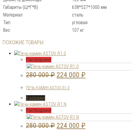
Габариты (Ш*Г*В)
638*527*1000 мм
Материал
сталь
Тип
угловая
Вес
107 кг
ПОХОЖИЕ ТОВАРЫ
Распродажа!
Первоначальная
Текущая
280 000
₽
224 000
₽
цена
цена:
ПЕЧЬ-КАМИН ASTOV R1.0
составляла
224
В корзину
280
000 ₽.
000 ₽.
Распродажа!
Первоначальная
Текущая
280 000
₽
224 000
₽