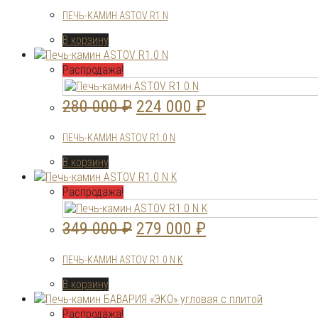
цена
цена:
ПЕЧЬ-КАМИН ASTOV R1 N
составляла
224
В корзину
280
000 ₽.
000 ₽.
Распродажа!
Первоначальная
Текущая
280 000
₽
224 000
₽
цена
цена:
ПЕЧЬ-КАМИН ASTOV R1.0 N
составляла
224
В корзину
280
000 ₽.
000 ₽.
Распродажа!
Первоначальная
Текущая
349 000
₽
279 000
₽
цена
цена:
ПЕЧЬ-КАМИН ASTOV R1.0 N K
составляла
279
В корзину
349
000 ₽.
000 ₽.
Распродажа!