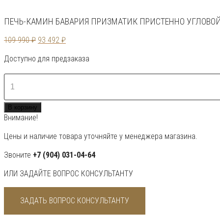
ПЕЧЬ-КАМИН БАВАРИЯ ПРИЗМАТИК ПРИСТЕННО УГЛОВО
Первоначальная
Текущая
109 990
₽
93 492
₽
цена
цена:
Доступно для предзаказа
составляла
93
109
492 ₽.
Количество
990 ₽.
товара
Печь-
В корзину
камин
Внимание!
БАВАРИЯ
ПРИЗМАТИК
Цены и наличие товара уточняйте у менеджера магазина.
пристенно
угловой
Звоните
+7 (904) 031-04-64
ИЛИ ЗАДАЙТЕ ВОПРОС КОНСУЛЬТАНТУ
ЗАДАТЬ ВОПРОС КОНСУЛЬТАНТУ