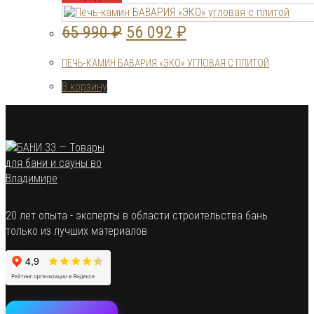
Первоначальная
Текущая
65 990
₽
56 092
₽
цена
цена:
ПЕЧЬ-КАМИН БАВАРИЯ «ЭКО» УГЛОВАЯ С ПЛИТОЙ
составляла
56
В корзину
65
092 ₽.
990 ₽.
20 лет опыта - эксперты в области строительства бань
только из лучших материалов