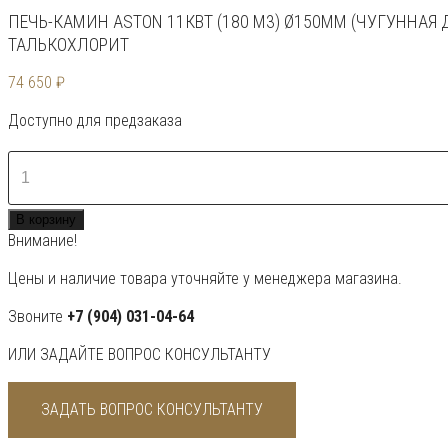
ПЕЧЬ-КАМИН ASTON 11КВТ (180 М3) Ø150ММ (ЧУГУННАЯ 
ТАЛЬКОХЛОРИТ
74 650
₽
Доступно для предзаказа
Количество
товара
Печь-
В корзину
Камин
Внимание!
ASTON
11кВт
Цены и наличие товара уточняйте у менеджера магазина.
(180
м3)
Звоните
+7 (904) 031-04-64
Ø150мм
ИЛИ ЗАДАЙТЕ ВОПРОС КОНСУЛЬТАНТУ
(Чугунная
дверь)
Талькохлорит
ЗАДАТЬ ВОПРОС КОНСУЛЬТАНТУ