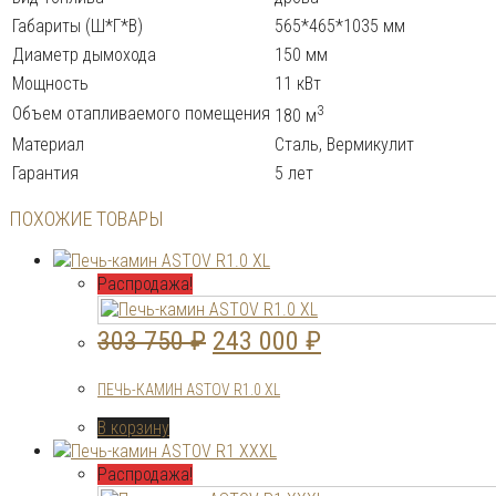
Габариты (Ш*Г*В)
565*465*1035 мм
Диаметр дымохода
150 мм
Мощность
11 кВт
3
Объем отапливаемого помещения
180 м
Материал
Сталь, Вермикулит
Гарантия
5 лет
ПОХОЖИЕ ТОВАРЫ
Распродажа!
Первоначальная
Текущая
303 750
₽
243 000
₽
цена
цена:
ПЕЧЬ-КАМИН ASTOV R1.0 XL
составляла
243
В корзину
303
000 ₽.
750 ₽.
Распродажа!