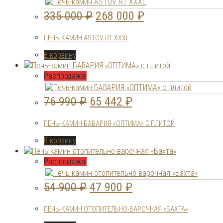
Первоначальная
Текущая
335 000
₽
268 000
₽
цена
цена:
ПЕЧЬ-КАМИН ASTOV R1 XXXL
составляла
268
В корзину
335
000 ₽.
000 ₽.
Распродажа!
Первоначальная
Текущая
76 990
₽
65 442
₽
цена
цена:
ПЕЧЬ-КАМИН БАВАРИЯ «ОПТИМА» С ПЛИТОЙ
составляла
65
В корзину
76
442 ₽.
990 ₽.
Распродажа!
Первоначальная
Текущая
54 900
₽
47 900
₽
цена
цена:
ПЕЧЬ-КАМИН ОТОПИТЕЛЬНО-ВАРОЧНАЯ «БАХТА»
составляла
47