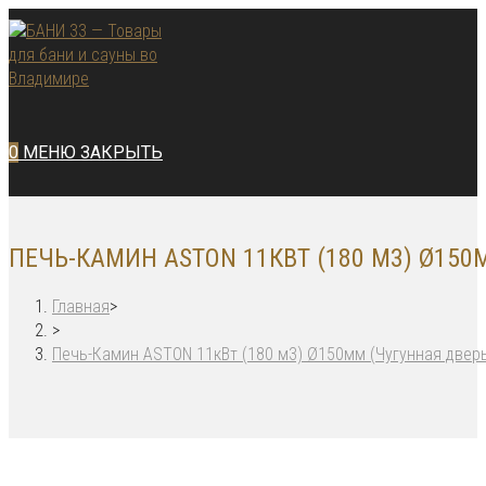
Перейти
к
содержимому
0
МЕНЮ
ЗАКРЫТЬ
ПЕЧЬ-КАМИН ASTON 11КВТ (180 М3) Ø15
Главная
>
>
Печь-Камин ASTON 11кВт (180 м3) Ø150мм (Чугунная двер