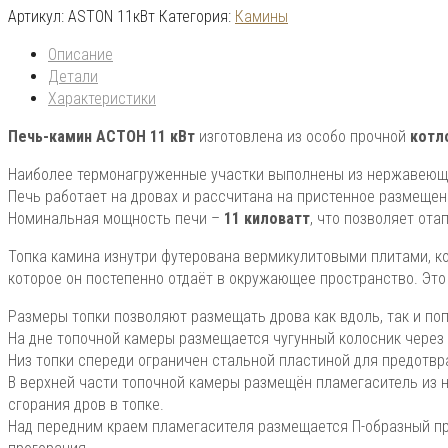
Артикул:
ASTON 11кВт
Категория:
Камины
Описание
Детали
Характеристики
Печь-камин АСТОН 11 кВт
изготовлена из особо прочной
котл
Наиболее термонагруженные участки выполнены из нержавею
Печь работает на дровах и рассчитана на пристенное размещен
Номинальная мощность печи –
11 киловатт
, что позволяет от
Топка камина изнутри футерована вермикулитовыми плитами, ко
которое он постепенно отдаёт в окружающее пространство. Эт
Размеры топки позволяют размещать дрова как вдоль, так и по
На дне топочной камеры размещается чугунный колосник через 
Низ топки спереди ограничен стальной пластиной для предотвр
В верхней части топочной камеры размещён пламегаситель из
сгорания дров в топке.
Над передним краем пламегасителя размещается П-образный пр