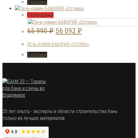
В корзину
54
900 ₽.
900 ₽.
Распродажа!
Первоначальная
Текущая
65 990
₽
56 092
₽
цена
цена:
ПЕЧЬ-КАМИН БАВАРИЯ «ОПТИМА»
составляла
56
В корзину
65
092 ₽.
990 ₽.
20 лет опыта - эксперты в области строительства бань
только из лучших материалов