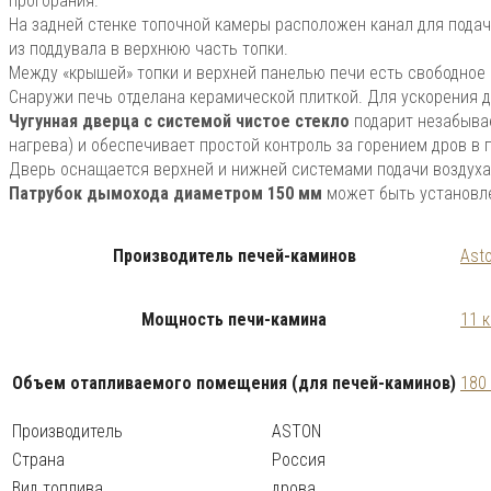
прогорания.
На задней стенке топочной камеры расположен канал для пода
из поддувала в верхнюю часть топки.
Между «крышей» топки и верхней панелью печи есть свободное 
Снаружи печь отделана керамической плиткой. Для ускорения 
Чугунная дверца с системой чистое стекло
подарит незабывае
нагрева) и обеспечивает простой контроль за горением дров в 
Дверь оснащается верхней и нижней системами подачи воздуха:
Патрубок дымохода диаметром 150 мм
может быть установлен
Производитель печей-каминов
Ast
Мощность печи-камина
11 к
Объем отапливаемого помещения (для печей-каминов)
180
Производитель
ASTON
Страна
Россия
Вид топлива
дрова