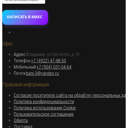
НАПИСАТЬ В МАКС
Откроется
в
Офис
новой
вкладке
Адрес:
Владимир, ул.Гастелло, д.19
Откроется в вашем приложении
Телефон:
+7 (4922) 47-48-50
Откроется
Мобильный:
+7 (904) 031-04-64
Откроется
в
Почта:
bani-3@yandex.ru
в
вашем
Правовая информация
вашем
приложении
приложении
Согласие посетителя сайта на обрабтку персональных да
Откроется
Политика конфиденциальности
в
Откроется
Политика использования Cookie
Откроется
новой
в
Пользовательское соглашение
Откроется
в
вкладке
новой
Оферта
в
Откроется
новой
вкладке
Доставка