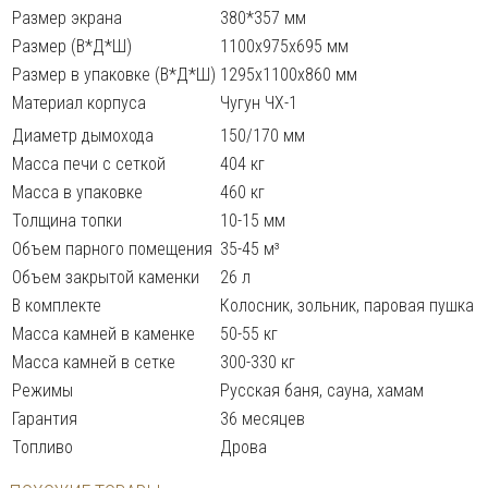
Размер экрана
380*357 мм
Размер (В*Д*Ш)
1100х975х695 мм
Размер в упаковке (В*Д*Ш)
1295х1100х860 мм
Материал корпуса
Чугун ЧХ-1
Диаметр дымохода
150/170 мм
Масса печи с сеткой
404 кг
Масса в упаковке
460 кг
Толщина топки
10-15 мм
Объем парного помещения
35-45 м³
Объем закрытой каменки
26 л
В комплекте
Колосник, зольник, паровая пушка
Масса камней в каменке
50-55 кг
Масса камней в сетке
300-330 кг
Режимы
Русская баня, сауна, хамам
Гарантия
36 месяцев
Топливо
Дрова