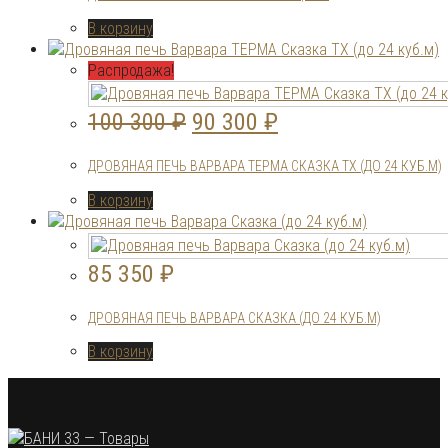
В корзину
Распродажа!
Первоначальная
Текущая
100 300
₽
90 300
₽
цена
цена:
ДРОВЯНАЯ ПЕЧЬ ВАРВАРА ТЕРМА СКАЗКА ТХ (ДО 24 КУБ.М)
составляла
90
В корзину
100
300 ₽.
300 ₽.
85 350
₽
ДРОВЯНАЯ ПЕЧЬ ВАРВАРА СКАЗКА (ДО 24 КУБ.М)
В корзину