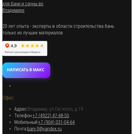
20 лет опыта - эксперты в области строительства бань
только из лучших материалов
НАПИСАТЬ В МАКС
Откроется
в
Офис
новой
вкладке
Адрес:
Владимир, ул.Гастелло, д.19
Откроется в вашем приложении
Телефон:
+7 (4922) 47-48-50
Откроется
Мобильный:
+7 (904) 031-04-64
Откроется
в
Почта:
bani-3@yandex.ru