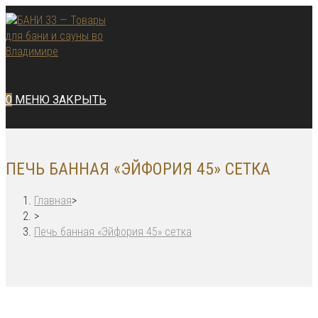
Перейти
к
содержимому
0
МЕНЮ
ЗАКРЫТЬ
ПЕЧЬ БАННАЯ «ЭЙФОРИЯ 45» СЕТКА
Главная
>
>
Печь банная «Эйфория 45» сетка