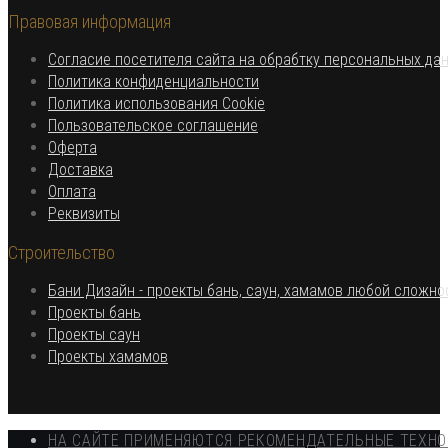
в
вашем
Правовая информация
вашем
приложении
приложении
Согласие посетителя сайта на обрабтку персональных да
Откроется
Политика конфиденциальности
в
Откроется
Политика использования Cookie
Откроется
новой
в
Пользовательское соглашение
Откроется
в
вкладке
новой
Оферта
в
Откроется
новой
вкладке
Доставка
Откроется
новой
в
вкладке
Оплата
в
вкладке
новой
Откроется
Реквизиты
новой
вкладке
в
Строительство
вкладке
новой
вкладке
Бани Дизайн - проекты бань, саун, хамамов любой сложно
Откроется
Проекты бань
Откроется
в
Проекты саун
в
новой
Откроется
Проекты хамамов
новой
вкладке
в
вкладке
новой
вкладке
НА САЙТЕ ПРИМЕНЯЮТСЯ РЕКОМЕНДАТЕЛЬНЫЕ ТЕХН