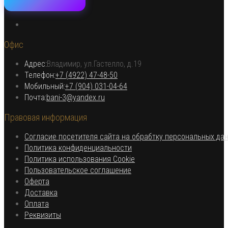
Откроется
в
Офис
новой
вкладке
Адрес:
Владимир, ул.Гастелло, д.19
Откроется в вашем приложении
Телефон:
+7 (4922) 47-48-50
Откроется
Мобильный:
+7 (904) 031-04-64
Откроется
в
Почта:
bani-3@yandex.ru
в
вашем
Правовая информация
вашем
приложении
приложении
Согласие посетителя сайта на обрабтку персональных да
Откроется
Политика конфиденциальности
в
Откроется
Политика использования Cookie
Откроется
новой
в
Пользовательское соглашение
Откроется
в
вкладке
новой
Оферта
в
Откроется
новой
вкладке
Доставка
Откроется
новой
в
вкладке
Оплата
в
вкладке
новой
Откроется
Реквизиты
новой
вкладке
в