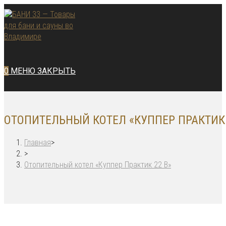
Перейти
к
содержимому
0
МЕНЮ
ЗАКРЫТЬ
ОТОПИТЕЛЬНЫЙ КОТЕЛ «КУППЕР ПРАКТИК 
Главная
>
>
Отопительный котел «Куппер Практик 22 В»