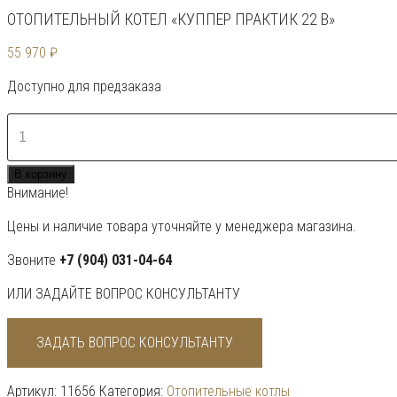
ОТОПИТЕЛЬНЫЙ КОТЕЛ «КУППЕР ПРАКТИК 22 В»
55 970
₽
Доступно для предзаказа
Количество
товара
Отопительный
В корзину
котел
Внимание!
«Куппер
Практик
Цены и наличие товара уточняйте у менеджера магазина.
22
В»
Звоните
+7 (904) 031-04-64
ИЛИ ЗАДАЙТЕ ВОПРОС КОНСУЛЬТАНТУ
ЗАДАТЬ ВОПРОС КОНСУЛЬТАНТУ
Артикул:
11656
Категория:
Отопительные котлы