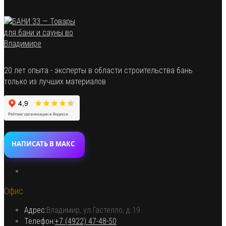
20 лет опыта - эксперты в области строительства бань
только из лучших материалов
НАПИСАТЬ В МАКС
Откроется
в
Офис
новой
вкладке
Адрес:
Владимир, ул.Гастелло, д.19
Откроется в вашем приложении
Телефон:
+7 (4922) 47-48-50