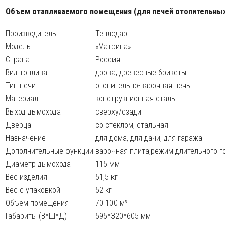
Объем отапливаемого помещения (для печей отопительных
Производитель
Теплодар
Модель
«Матрица»
Страна
Россия
Вид топлива
дрова, древесные брикеты
Тип печи
отопительно-варочная печь
Материал
конструкционная сталь
Выход дымохода
сверху/сзади
Дверца
со стеклом, стальная
Назначение
для дома, для дачи, для гаража
Дополнительные функции
варочная плита,режим длительного г
Диаметр дымохода
115 мм
Вес изделия
51,5 кг
Вес с упаковкой
52 кг
Объем помещения
70-100 м³
Габариты (В*Ш*Д)
595*320*605 мм