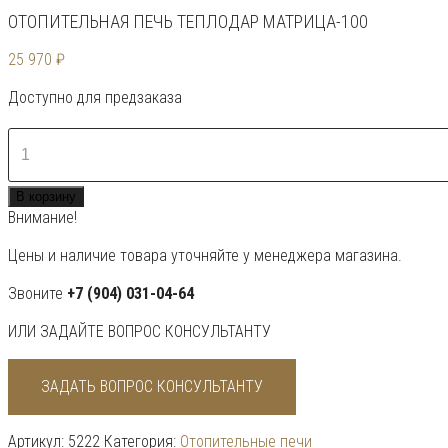
ОТОПИТЕЛЬНАЯ ПЕЧЬ ТЕПЛОДАР МАТРИЦА-100
25 970
₽
Доступно для предзаказа
Количество
товара
Отопительная
В корзину
печь
Внимание!
Теплодар
Матрица-100
Цены и наличие товара уточняйте у менеджера магазина.
Звоните
+7 (904) 031-04-64
ИЛИ ЗАДАЙТЕ ВОПРОС КОНСУЛЬТАНТУ
ЗАДАТЬ ВОПРОС КОНСУЛЬТАНТУ
Артикул:
5222
Категория:
Отопительные печи