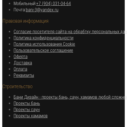
Откроется
Мобильный:
+7 (904) 031-04-64
Откроется
в
Почта:
bani-3@yandex.ru
в
вашем
Правовая информация
вашем
приложении
приложении
Согласие посетителя сайта на обрабтку персональных да
Откроется
Политика конфиденциальности
в
Откроется
Политика использования Cookie
Откроется
новой
в
Пользовательское соглашение
Откроется
в
вкладке
новой
Оферта
в
Откроется
новой
вкладке
Доставка
Откроется
новой
в
вкладке
Оплата
в
вкладке
новой
Откроется
Реквизиты
новой
вкладке
в
Строительство
вкладке
новой
вкладке
Бани Дизайн - проекты бань, саун, хамамов любой сложно
Откроется
Проекты бань
Откроется
в
Проекты саун
в
новой
Откроется
Проекты хамамов
новой
вкладке
в