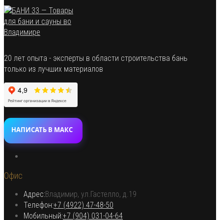
20 лет опыта - эксперты в области строительства бань
только из лучших материалов
НАПИСАТЬ В МАКС
Откроется
в
Офис
новой
вкладке
Адрес:
Владимир, ул.Гастелло, д.19
Откроется в вашем приложении
Телефон:
+7 (4922) 47-48-50
Откроется
Мобильный:
+7 (904) 031-04-64