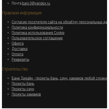
Откроется
в
Почта:
bani-3@yandex.ru
в
вашем
Правовая информация
вашем
приложении
приложении
Согласие посетителя сайта на обрабтку персональных да
Откроется
Политика конфиденциальности
в
Откроется
Политика использования Cookie
Откроется
новой
в
Пользовательское соглашение
Откроется
в
вкладке
новой
Оферта
в
Откроется
новой
вкладке
Доставка
Откроется
новой
в
вкладке
Оплата
в
вкладке
новой
Откроется
Реквизиты
новой
вкладке
в
Строительство
вкладке
новой
вкладке
Бани Дизайн - проекты бань, саун, хамамов любой сложно
Откроется
Проекты бань
Откроется
в
Проекты саун
в
новой
Откроется
Проекты хамамов
новой
вкладке
в
вкладке
новой