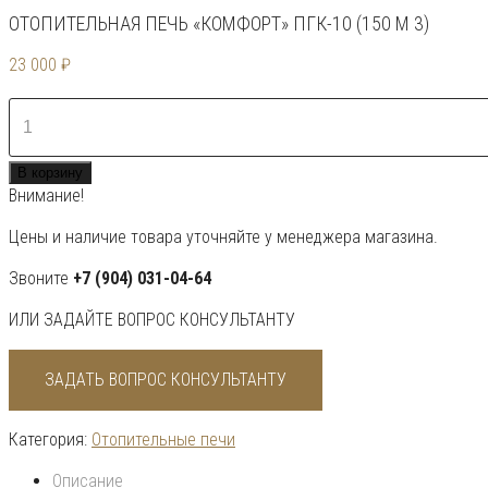
ОТОПИТЕЛЬНАЯ ПЕЧЬ «КОМФОРТ» ПГК-10 (150 М 3)
23 000
₽
Количество
товара
Отопительная
В корзину
печь
Внимание!
"Комфорт"
ПГК-10
Цены и наличие товара уточняйте у менеджера магазина.
(150
м
Звоните
+7 (904) 031-04-64
3)
ИЛИ ЗАДАЙТЕ ВОПРОС КОНСУЛЬТАНТУ
ЗАДАТЬ ВОПРОС КОНСУЛЬТАНТУ
Категория:
Отопительные печи
Описание