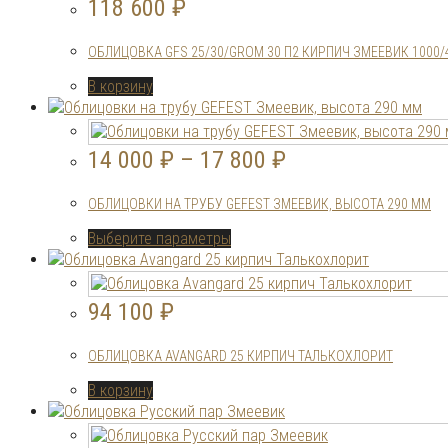
118 600
₽
ОБЛИЦОВКА GFS 25/30/GROM 30 П2 КИРПИЧ ЗМЕЕВИК 1000/
В корзину
14 000
₽
–
17 800
₽
ОБЛИЦОВКИ НА ТРУБУ GEFEST ЗМЕЕВИК, ВЫСОТА 290 ММ
Этот
Выберите параметры
товар
имеет
несколько
94 100
₽
вариаций.
Опции
ОБЛИЦОВКА AVANGARD 25 КИРПИЧ ТАЛЬКОХЛОРИТ
можно
выбрать
В корзину
на
странице
товара.