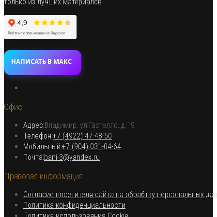
только из лучших материалов
НАПИСАТЬ В МАКС
Откроется
в
Офис
новой
вкладке
Адрес:
Владимир, ул.Гастелло, д.19
Откроется в вашем приложении
Телефон:
+7 (4922) 47-48-50
Откроется
Мобильный:
+7 (904) 031-04-64
Откроется
в
Почта:
bani-3@yandex.ru
в
вашем
Правовая информация
вашем
приложении
приложении
Согласие посетителя сайта на обрабтку персональных да
Откроется
Политика конфиденциальности
в
Откроется
Политика использования Cookie