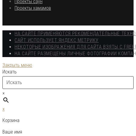
Откроется
в
Проекты саун
в
новой
Откроется
Проекты хамамов
новой
вкладке
в
вкладке
новой
вкладке
НА САЙТЕ ПРИМЕНЯЮТСЯ РЕКОМЕНДАТЕЛЬНЫЕ ТЕХН
САЙТ ИСПОЛЬЗУЕТ ЯНДЕКС МЕТРИКУ
НЕКОТОРЫЕ ИЗОБРАЖЕНИЯ ДЛЯ САЙТА ВЗЯТЫ С FREE
НА САЙТЕ РАЗМЕЩЕНЫ ЛИЧНЫЕ ФОТОГРАФИИ КОМПА
Закрыть меню
Искать
×
×
Корзина
Ваше имя