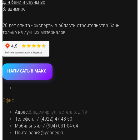
можно
выбрать
на
странице
20 лет опыта - эксперты в области строительства бань
товара.
только из лучших материалов
НАПИСАТЬ В МАКС
Откроется
в
Офис
новой
вкладке
Адрес:
Владимир, ул.Гастелло, д.19
Откроется в вашем приложении
Телефон:
+7 (4922) 47-48-50
Откроется
Мобильный:
+7 (904) 031-04-64
Откроется
в
Почта:
bani-3@yandex.ru
в
вашем