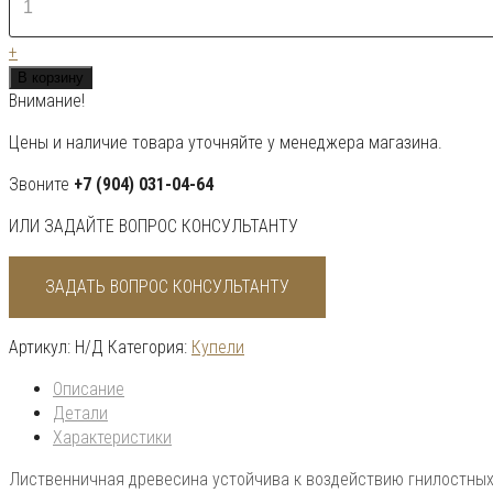
Купель
круглая
+
из
В корзину
лиственницы
Внимание!
Рустик
d=1,80
Цены и наличие товара уточняйте у менеджера магазина.
Звоните
+7 (904) 031-04-64
ИЛИ ЗАДАЙТЕ ВОПРОС КОНСУЛЬТАНТУ
ЗАДАТЬ ВОПРОС КОНСУЛЬТАНТУ
Артикул:
Н/Д
Категория:
Купели
Описание
Детали
Характеристики
Лиственничная древесина устойчива к воздействию гнилостных