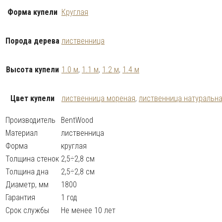
Форма купели
Круглая
Порода дерева
лиственница
Высота купели
1.0 м
,
1.1 м
,
1.2 м
,
1.4 м
Цвет купели
лиственница мореная
,
лиственница натуральн
Производитель
BentWood
Материал
лиственница
Форма
круглая
Толщина стенок
2,5÷2,8 см
Толщина дна
2,5÷2,8 см
Диаметр, мм
1800
Гарантия
1 год
Срок службы
Не менее 10 лет