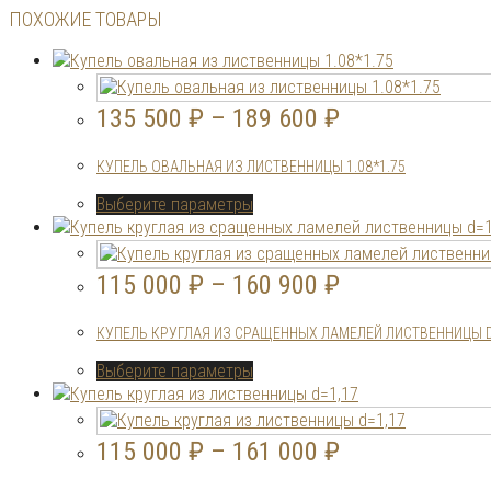
ПОХОЖИЕ ТОВАРЫ
135 500
₽
–
189 600
₽
КУПЕЛЬ ОВАЛЬНАЯ ИЗ ЛИСТВЕННИЦЫ 1.08*1.75
Этот
Выберите параметры
товар
имеет
несколько
115 000
₽
–
160 900
₽
вариаций.
Опции
КУПЕЛЬ КРУГЛАЯ ИЗ СРАЩЕННЫХ ЛАМЕЛЕЙ ЛИСТВЕННИЦЫ D
можно
выбрать
Этот
Выберите параметры
на
товар
странице
имеет
товара.
несколько
115 000
₽
–
161 000
₽
вариаций.
Опции