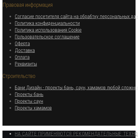
Правовая информация
вашем
приложении
приложении
Согласие посетителя сайта на обрабтку персональных да
Откроется
Политика конфиденциальности
в
Откроется
Политика использования Cookie
Откроется
новой
в
Пользовательское соглашение
Откроется
в
вкладке
новой
Оферта
в
Откроется
новой
вкладке
Доставка
Откроется
новой
в
вкладке
Оплата
в
вкладке
новой
Откроется
Реквизиты
новой
вкладке
в
Строительство
вкладке
новой
вкладке
Бани Дизайн - проекты бань, саун, хамамов любой сложно
Откроется
Проекты бань
Откроется
в
Проекты саун
в
новой
Откроется
Проекты хамамов
новой
вкладке
в
вкладке
новой
вкладке
НА САЙТЕ ПРИМЕНЯЮТСЯ РЕКОМЕНДАТЕЛЬНЫЕ ТЕХН