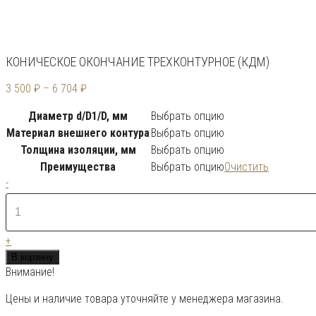
КОНИЧЕСКОЕ ОКОНЧАНИЕ ТРЕХКОНТУРНОЕ (КДМ)
3 500
₽
–
6 704
₽
Диаметр d/D1/D, мм
Выбрать опцию
Материал внешнего контура
Выбрать опцию
Толщина изоляции, мм
Выбрать опцию
Преимущества
Выбрать опцию
Очистить
Количество
-
товара
Коническое
окончание
+
трехконтурное
В корзину
(КДМ)
Внимание!
Цены и наличие товара уточняйте у менеджера магазина.