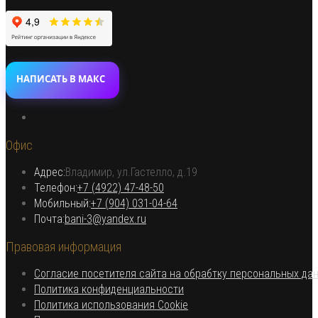
НАПИСАТЬ В МАКС
Откроется
в
Офис
новой
вкладке
Адрес:
Владимир, ул.Гастелло, д.19
Откроется в вашем приложении
Телефон:
+7 (4922) 47-48-50
Откроется
Мобильный:
+7 (904) 031-04-64
Откроется
в
Почта:
bani-3@yandex.ru
в
вашем
Правовая информация
вашем
приложении
приложении
Согласие посетителя сайта на обрабтку персональных да
Откроется
Политика конфиденциальности
в
Откроется
Политика использования Cookie