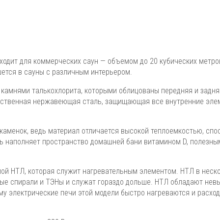
дходит для коммерческих саун — объемом до 20 кубических метро
шется в сауны с различным интерьером.
камнями талькохлорита, которыми облицованы передняя и задня
чественная нержавеющая сталь, защищающая все внутренние эле
 каменок, ведь материал отличается высокой теплоемкостью, спо
нь наполняет пространство домашней бани витамином D, полезны
мой НТЛ, которая служит нагревательным элементом. НТЛ в неск
ые спирали и ТЭНы и служат гораздо дольше. НТЛ обладают нев
ому электрические печи этой модели быстро нагреваются и расхо