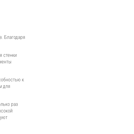
в. Благодаря
я стенки
менты
собностью к
м для
олько раз
ысокой
дуют