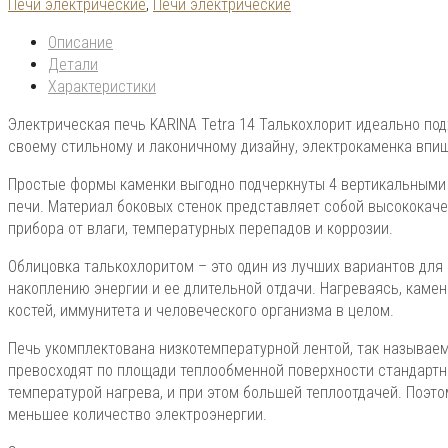
Печи электрические
,
Печи электрические
Описание
Детали
Характеристики
Электрическая печь KARINA Tetra 14 Талькохлорит идеально по
своему стильному и лаконичному дизайну, электрокаменка впи
Простые формы каменки выгодно подчеркнуты 4 вертикальными 
печи. Материал боковых стенок представляет собой высокока
прибора от влаги, температурных перепадов и коррозии.
Облицовка талькохлоритом – это один из лучших вариантов для
накоплению энергии и ее длительной отдачи. Нагреваясь, каме
костей, иммунитета и человеческого организма в целом.
Печь укомплектована низкотемпературной лентой, так называе
превосходят по площади теплообменной поверхности стандартн
температурой нагрева, и при этом большей теплоотдачей. Поэт
меньшее количество электроэнергии.