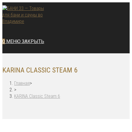
Перейти
к
содержимому
0
МЕНЮ
ЗАКРЫТЬ
KARINA CLASSIC STEAM 6
Главная
>
>
KARINA Classic Steam 6