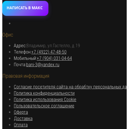
НАПИСАТЬ В МАКС
Откроется
в
Офис
новой
вкладке
Адрес:
Владимир, ул.Гастелло, д.19
Откроется в вашем приложении
Телефон:
+7 (4922) 47-48-50
Откроется
Мобильный:
+7 (904) 031-04-64
Откроется
в
Почта:
bani-3@yandex.ru
в
вашем
Правовая информация
вашем
приложении
приложении
Согласие посетителя сайта на обрабтку персональных да
Откроется
Политика конфиденциальности
в
Откроется
Политика использования Cookie
Откроется
новой
в
Пользовательское соглашение
Откроется
в
вкладке
новой
Оферта
в
Откроется
новой
вкладке
Доставка
Откроется
новой
в
вкладке
Оплата