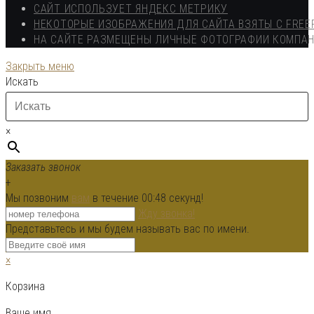
САЙТ ИСПОЛЬЗУЕТ ЯНДЕКС МЕТРИКУ
НЕКОТОРЫЕ ИЗОБРАЖЕНИЯ ДЛЯ САЙТА ВЗЯТЫ С FREE
НА САЙТЕ РАЗМЕЩЕНЫ ЛИЧНЫЕ ФОТОГРАФИИ КОМПА
Закрыть меню
Искать
×
Заказать звонок
+
Мы позвоним
вам
в течение 00:
48
секунд!
Жду звонка!
Представьтесь и мы будем называть вас по имени.
×
Корзина
Ваше имя