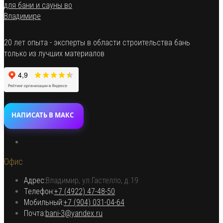
20 лет опыта - эксперты в области строительства бань
только из лучших материалов
НАПИСАТЬ В МАКС
Откроется
в
Офис
новой
вкладке
Адрес:
Владимир, ул.Гастелло, д.19
Откроется в вашем приложении
Телефон:
+7 (4922) 47-48-50
Откроется
Мобильный:
+7 (904) 031-04-64
Откроется
в
Почта:
bani-3@yandex.ru