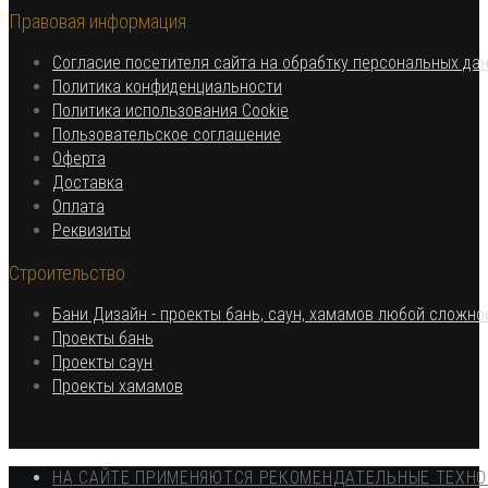
в
вашем
Правовая информация
вашем
приложении
приложении
Согласие посетителя сайта на обрабтку персональных да
Откроется
Политика конфиденциальности
в
Откроется
Политика использования Cookie
Откроется
новой
в
Пользовательское соглашение
Откроется
в
вкладке
новой
Оферта
в
Откроется
новой
вкладке
Доставка
Откроется
новой
в
вкладке
Оплата
в
вкладке
новой
Откроется
Реквизиты
новой
вкладке
в
Строительство
вкладке
новой
вкладке
Бани Дизайн - проекты бань, саун, хамамов любой сложно
Откроется
Проекты бань
Откроется
в
Проекты саун
в
новой
Откроется
Проекты хамамов
новой
вкладке
в
вкладке
новой
вкладке
НА САЙТЕ ПРИМЕНЯЮТСЯ РЕКОМЕНДАТЕЛЬНЫЕ ТЕХН