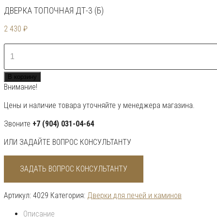
ДВЕРКА ТОПОЧНАЯ ДТ-3 (Б)
2 430
₽
Количество
товара
Дверка
В корзину
топочная
Внимание!
ДТ-3
(Б)
Цены и наличие товара уточняйте у менеджера магазина.
Звоните
+7 (904) 031-04-64
ИЛИ ЗАДАЙТЕ ВОПРОС КОНСУЛЬТАНТУ
ЗАДАТЬ ВОПРОС КОНСУЛЬТАНТУ
Артикул:
4029
Категория:
Дверки для печей и каминов
Описание