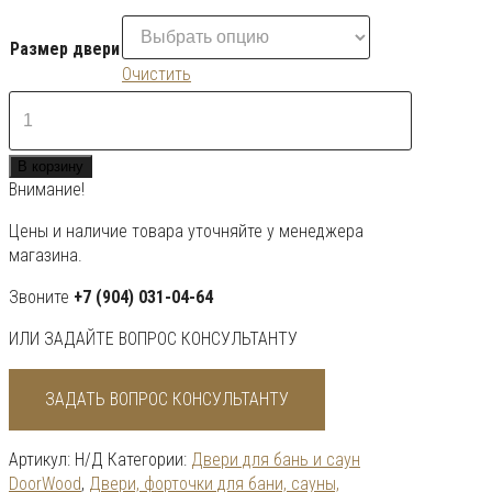
Размер двери
Очистить
Количество
товара
Дверь
В корзину
"Вагонка
Внимание!
Эконом"
Цены и наличие товара уточняйте у менеджера
магазина.
Звоните
+7 (904) 031-04-64
ИЛИ ЗАДАЙТЕ ВОПРОС КОНСУЛЬТАНТУ
ЗАДАТЬ ВОПРОС КОНСУЛЬТАНТУ
Артикул:
Н/Д
Категории:
Двери для бань и саун
DoorWood
,
Двери, форточки для бани, сауны,