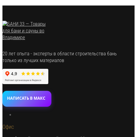
20 лет опыта - эксперты в области строительства бань
только из лучших материалов
НАПИСАТЬ В МАКС
Откроется
в
Офис
новой
вкладке