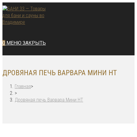
Перейти
к
содержимому
0
МЕНЮ
ЗАКРЫТЬ
ДРОВЯНАЯ ПЕЧЬ ВАРВАРА МИНИ НТ
Главная
>
>
Дровяная печь Варвара Мини НТ