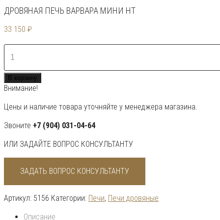
ДРОВЯНАЯ ПЕЧЬ ВАРВАРА МИНИ НТ
33 150
₽
Количество
товара
Дровяная
В корзину
печь
Внимание!
Варвара
Мини
Цены и наличие товара уточняйте у менеджера магазина.
НТ
Звоните
+7 (904) 031-04-64
ИЛИ ЗАДАЙТЕ ВОПРОС КОНСУЛЬТАНТУ
ЗАДАТЬ ВОПРОС КОНСУЛЬТАНТУ
Артикул:
5156
Категории:
Печи
,
Печи дровяные
Описание