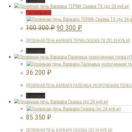
В корзину
Распродажа!
Первоначальная
Текущая
100 300
₽
90 300
₽
цена
цена:
ДРОВЯНАЯ ПЕЧЬ ВАРВАРА ТЕРМА СКАЗКА ТХ (ДО 24 КУБ.М)
составляла
90
В корзину
100
300 ₽.
300 ₽.
36 200
₽
ДРОВЯНАЯ ПЕЧЬ ВАРВАРА ПАЛЕНИЦА УКОРОЧЕННАЯ ТОПКА
В корзину
85 350
₽
ДРОВЯНАЯ ПЕЧЬ ВАРВАРА СКАЗКА (ДО 24 КУБ.М)