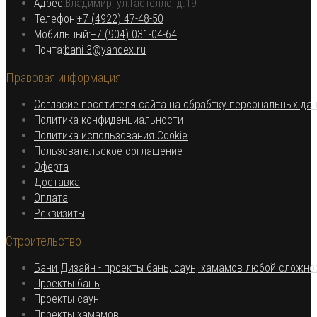
Адрес:
Владимир, ул.Гастелло, д.19
Откроется в вашем приложении
Телефон:
+7 (4922) 47-48-50
Откроется
Мобильный:
+7 (904) 031-04-64
Откроется
в
Почта:
bani-3@yandex.ru
в
вашем
Правовая информация
вашем
приложении
приложении
Согласие посетителя сайта на обрабтку персональных да
Откроется
Политика конфиденциальности
в
Откроется
Политика использования Cookie
Откроется
новой
в
Пользовательское соглашение
Откроется
в
вкладке
новой
Оферта
в
Откроется
новой
вкладке
Доставка
Откроется
новой
в
вкладке
Оплата
в
вкладке
новой
Откроется
Реквизиты
новой
вкладке
в
Строительство
вкладке
новой
вкладке
Бани Дизайн - проекты бань, саун, хамамов любой сложно
Откроется
Проекты бань
Откроется
в
Проекты саун
в
новой
Откроется
Проекты хамамов