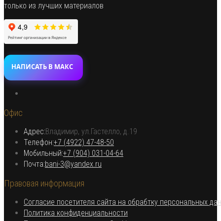
товара.
только из лучших материалов
НАПИСАТЬ В МАКС
Откроется
в
Офис
новой
вкладке
Адрес:
Владимир, ул.Гастелло, д.19
Откроется в вашем приложении
Телефон:
+7 (4922) 47-48-50
Откроется
Мобильный:
+7 (904) 031-04-64
Откроется
в
Почта:
bani-3@yandex.ru
в
вашем
Правовая информация
вашем
приложении
приложении
Согласие посетителя сайта на обрабтку персональных да
Откроется
Политика конфиденциальности