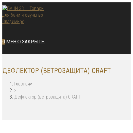
Перейти
к
содержимому
0
МЕНЮ
ЗАКРЫТЬ
ДЕФЛЕКТОР (ВЕТРОЗАЩИТА) CRAFT
Главная
>
>
Дефлектор (ветрозащита) CRAFT