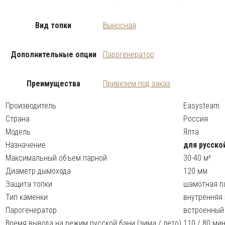
Вид топки
Выносная
Дополнительные опции
Парогенератор
Преимущества
Привезем под заказ
Производитель
Easysteam
Страна
Россия
Модель
Ялта
Назначение
для русско
Максимальный объем парной
30-40 м³
Диаметр дымохода
120 мм
Защита топки
шамотная п
Тип каменки
внутренняя 
Парогенератор
встроенный
Время вывода на режим русской бани (зима / лето)
110 / 80 ми