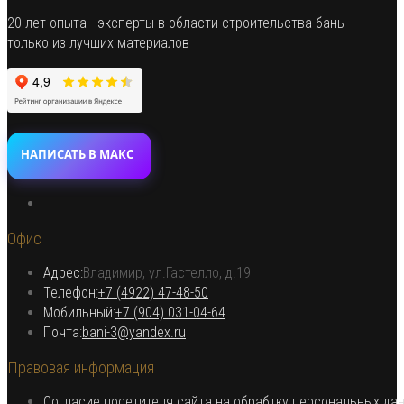
20 лет опыта - эксперты в области строительства бань
только из лучших материалов
НАПИСАТЬ В МАКС
Откроется
в
Офис
новой
вкладке
Адрес:
Владимир, ул.Гастелло, д.19
Откроется в вашем приложении
Телефон:
+7 (4922) 47-48-50
Откроется
Мобильный:
+7 (904) 031-04-64
Откроется
в
Почта:
bani-3@yandex.ru
в
вашем
Правовая информация
вашем
приложении
приложении
Согласие посетителя сайта на обрабтку персональных да