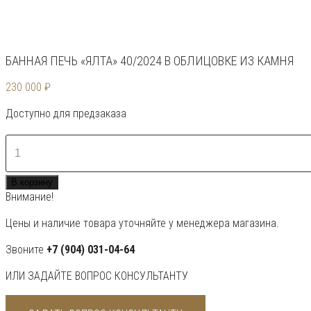
БАННАЯ ПЕЧЬ «ЯЛТА» 40/2024 В ОБЛИЦОВКЕ ИЗ КАМНЯ
230 000
₽
Доступно для предзаказа
Количество
товара
Банная
В корзину
печь
Внимание!
«Ялта»
40/2024
Цены и наличие товара уточняйте у менеджера магазина.
в
облицовке
Звоните
+7 (904) 031-04-64
из
ИЛИ ЗАДАЙТЕ ВОПРОС КОНСУЛЬТАНТУ
камня