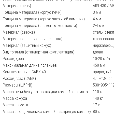
Материал (печь)
AISI 430 / AI
Толщина материала (корпус печи)
3 мм
Толщина материала (корпус закрытой каменки)
4 мм
Толщина материала (элементы жесткости)
2-4 мм
Материал (дверка)
сталь, сте
Материал (колосниковая решетка)
жаропрочна
Материал (защитный кожух)
нержавеюща
Вид топлива (стандартная комплектация)
дрова
Расход дров
10-20 кг/ч
Максимальная длина поленьев
450 мм
Комплектация с САБК-40
природный г
Расход газа (САБК)
4,1 м^3/час
Размеры (Ш*Г*В)
530*905*11
Масса печи без учёта закладки камней и шамота
110 кг
Масса кожуха
140 кг
Масса шамота
17 кг
Масса закладываемых камней в закрытую каменку
80 кг