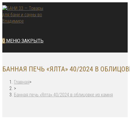
Перейти
к
содержимому
0
МЕНЮ
ЗАКРЫТЬ
БАННАЯ ПЕЧЬ «ЯЛТА» 40/2024 В ОБЛИЦО
Главная
>
>
Банная печь «Ялта» 40/2024 в облицовке из камня