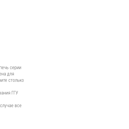
печь серии
ена для
чите столько
вания ГГУ
 случае все