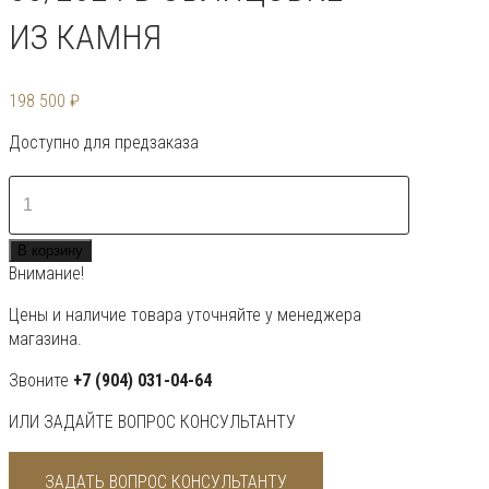
ИЗ КАМНЯ
198 500
₽
Доступно для предзаказа
Количество
товара
Банная
В корзину
печь
Внимание!
«Ялта»
35/2024
Цены и наличие товара уточняйте у менеджера
в
магазина.
облицовке
из
Звоните
+7 (904) 031-04-64
камня
ИЛИ ЗАДАЙТЕ ВОПРОС КОНСУЛЬТАНТУ
ЗАДАТЬ ВОПРОС КОНСУЛЬТАНТУ