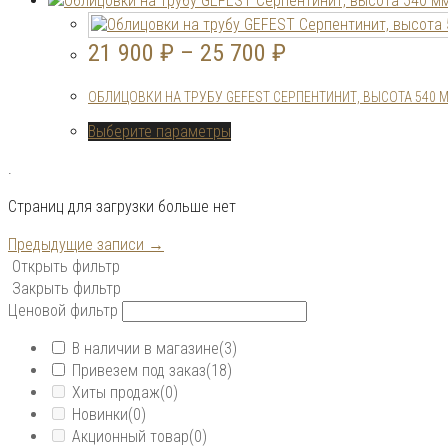
странице
имеет
товара.
несколько
21 900
₽
–
25 700
₽
вариаций.
Опции
ОБЛИЦОВКИ НА ТРУБУ GEFEST СЕРПЕНТИНИТ, ВЫСОТА 540 
можно
выбрать
Этот
Выберите параметры
на
товар
странице
.
имеет
товара.
несколько
Страниц для загрузки больше нет
вариаций.
Опции
Предыдущие записи →
можно
Открыть фильтр
выбрать
Закрыть фильтр
на
Ценовой фильтр
странице
товара.
В наличии в магазине
(3)
Привезем под заказ
(18)
Хиты продаж
(0)
Новинки
(0)
Акционный товар
(0)