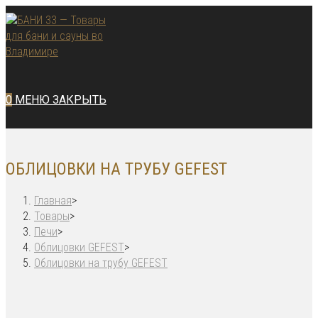
Перейти
к
содержимому
0
МЕНЮ
ЗАКРЫТЬ
ОБЛИЦОВКИ НА ТРУБУ GEFEST
Главная
>
Товары
>
Печи
>
Облицовки GEFEST
>
Облицовки на трубу GEFEST