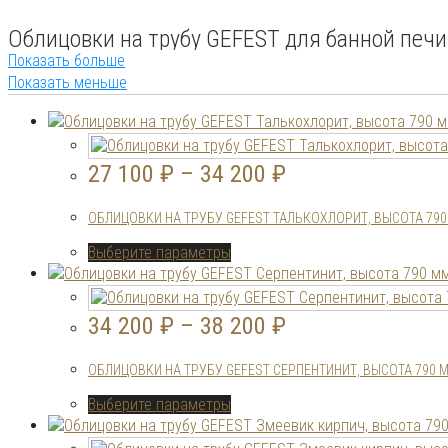
Облицовки на трубу GEFEST для банной печи
Показать больше
Показать меньше
Ваша баня – это место отдыха, релаксации и оздоровления. И 
эстетику печи.
Облицовки на трубу GEFEST – это не просто
27 100
₽
–
34 200
₽
отопительного оборудования.
ОБЛИЦОВКИ НА ТРУБУ GEFEST ТАЛЬКОХЛОРИТ, ВЫСОТА 79
Почему облицовки GEFEST – это must-have для вашей бани?
Этот
Выберите параметры
товар
• Безопасность.
Облицовка снижает температуру нагрева
имеет
• Тепло и уют.
Каменная облицовка аккумулирует тепло, 
несколько
34 200
₽
–
38 200
₽
• Эстетика и стиль.
Широкий выбор материалов позволит 
вариаций.
• Долговечность и надежность.
Изготовленные из высок
Опции
ОБЛИЦОВКИ НА ТРУБУ GEFEST СЕРПЕНТИНИТ, ВЫСОТА 790 
можно
выбрать
Сделайте правильный выбор – инвестируйте 
Этот
Выберите параметры
на
товар
странице
имеет