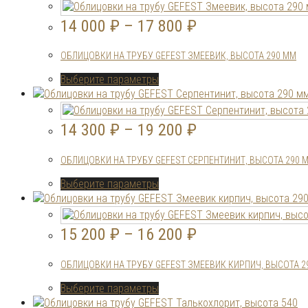
имеет
товара.
несколько
14 000
₽
–
17 800
₽
вариаций.
Опции
ОБЛИЦОВКИ НА ТРУБУ GEFEST ЗМЕЕВИК, ВЫСОТА 290 ММ
можно
выбрать
Этот
Выберите параметры
на
товар
странице
имеет
товара.
несколько
14 300
₽
–
19 200
₽
вариаций.
Опции
ОБЛИЦОВКИ НА ТРУБУ GEFEST СЕРПЕНТИНИТ, ВЫСОТА 290 
можно
выбрать
Этот
Выберите параметры
на
товар
странице
имеет
товара.
несколько
15 200
₽
–
16 200
₽
вариаций.
Опции
ОБЛИЦОВКИ НА ТРУБУ GEFEST ЗМЕЕВИК КИРПИЧ, ВЫСОТА 2
можно
выбрать
Этот
Выберите параметры
на
товар
странице