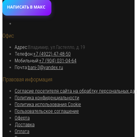
НАПИСАТЬ В МАКС
Откроется
в
Офис
новой
вкладке
Адрес:
Владимир, ул.Гастелло, д.19
Откроется в вашем приложении
Телефон:
+7 (4922) 47-48-50
Откроется
Мобильный:
+7 (904) 031-04-64
Откроется
в
Почта:
bani-3@yandex.ru
в
вашем
Правовая информация
вашем
приложении
приложении
Согласие посетителя сайта на обрабтку персональных да
Откроется
Политика конфиденциальности
в
Откроется
Политика использования Cookie
Откроется
новой
в
Пользовательское соглашение
Откроется
в
вкладке
новой
Оферта
в
Откроется
новой
вкладке
Доставка
Откроется
новой
в
вкладке
Оплата