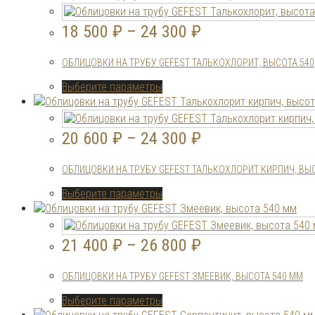
имеет
товара.
несколько
18 500
₽
–
24 300
₽
вариаций.
Опции
ОБЛИЦОВКИ НА ТРУБУ GEFEST ТАЛЬКОХЛОРИТ, ВЫСОТА 540
можно
выбрать
Этот
Выберите параметры
на
товар
странице
имеет
товара.
несколько
20 600
₽
–
24 300
₽
вариаций.
Опции
ОБЛИЦОВКИ НА ТРУБУ GEFEST ТАЛЬКОХЛОРИТ КИРПИЧ, ВЫ
можно
выбрать
Этот
Выберите параметры
на
товар
странице
имеет
товара.
несколько
21 400
₽
–
26 800
₽
вариаций.
Опции
ОБЛИЦОВКИ НА ТРУБУ GEFEST ЗМЕЕВИК, ВЫСОТА 540 ММ
можно
выбрать
Этот
Выберите параметры
на
товар