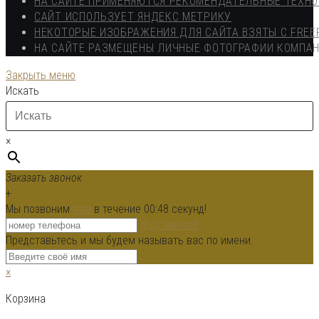
НА САЙТЕ ПРИМЕНЯЮТСЯ РЕКОМЕНДАТЕЛЬНЫЕ ТЕХН
САЙТ ИСПОЛЬЗУЕТ ЯНДЕКС МЕТРИКУ
НЕКОТОРЫЕ ИЗОБРАЖЕНИЯ ДЛЯ САЙТА ВЗЯТЫ С FREE
НА САЙТЕ РАЗМЕЩЕНЫ ЛИЧНЫЕ ФОТОГРАФИИ КОМПА
Закрыть меню
Искать
×
Заказать звонок
+
Мы позвоним
вам
в течение 00:
48
секунд!
Жду звонка!
Представьтесь и мы будем называть вас по имени.
×
Корзина