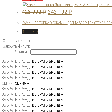
Первоначальная
Текущая
428 990
₽
343 192
₽
цена
цена:
КАМИННАЯ ТОПКА ЭКОКАМИН ДЕЛЬТА 800 P ТРИ СТЕКЛА ПР
составляла
343
В корзину
428
192 ₽.
Открыть фильтр
990 ₽.
Закрыть фильтр
Ценовой фильтр
ВЫБРАТЬ БРЕНД
ВЫБРАТЬ БРЕНД
ВЫБРАТЬ БРЕНД
ВЫБРАТЬ БРЕНД
СЕРИЯ
ВЫБРАТЬ БРЕНД
ВЫБРАТЬ БРЕНД
ВЫБРАТЬ БРЕНД
ВЫБРАТЬ БРЕНД
ВЫБРАТЬ БРЕНД