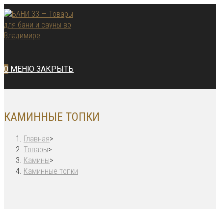
Перейти
к
содержимому
0
МЕНЮ
ЗАКРЫТЬ
КАМИННЫЕ ТОПКИ
Главная
>
Товары
>
Камины
>
Каминные топки