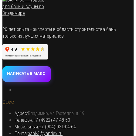
20 лет опыта - эксперты в области строительства бань
только из лучших материалов
НАПИСАТЬ В МАКС
Откроется
в
Офис
новой
вкладке
Адрес:
Владимир, ул.Гастелло, д.19
Откроется в вашем приложении
Телефон:
+7 (4922) 47-48-50
Откроется
Мобильный:
+7 (904) 031-04-64
Откроется
в
Почта:
bani-3@yandex.ru