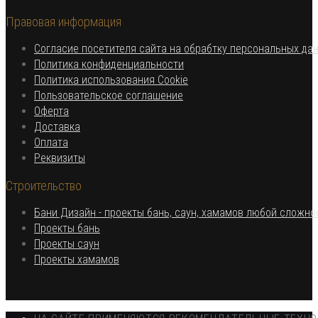
в
вашем
Правовая информация
вашем
приложении
приложении
Согласие посетителя сайта на обрабтку персональных да
Откроется
Политика конфиденциальности
в
Откроется
Политика использования Cookie
Откроется
новой
в
Пользовательское соглашение
Откроется
в
вкладке
новой
Оферта
в
Откроется
новой
вкладке
Доставка
Откроется
новой
в
вкладке
Оплата
в
вкладке
новой
Откроется
Реквизиты
новой
вкладке
в
Строительство
вкладке
новой
вкладке
Бани Дизайн - проекты бань, саун, хамамов любой сложно
Откроется
Проекты бань
Откроется
в
Проекты саун
в
новой
Откроется
Проекты хамамов
новой
вкладке
в
вкладке
новой
вкладке