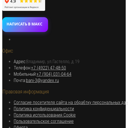
НАПИСАТЬ В МАКС
Откроется
в
Офис
новой
вкладке
Адрес:
Владимир, ул.Гастелло, д.19
Откроется в вашем приложении
Телефон:
+7 (4922) 47-48-50
Откроется
Мобильный:
+7 (904) 031-04-64
Откроется
в
Почта:
bani-3@yandex.ru
в
вашем
Правовая информация
вашем
приложении
приложении
Согласие посетителя сайта на обрабтку персональных да
Откроется
Политика конфиденциальности
в
Откроется
Политика использования Cookie
Откроется
новой
в
Пользовательское соглашение
Откроется
в
вкладке
новой
Оферта