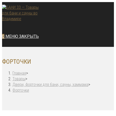
Перейти
к
содержимому
0
МЕНЮ
ЗАКРЫТЬ
ФОРТОЧКИ
Главная
>
Товары
>
Двери, форточки для бани, сауны, хаммама
>
Форточки