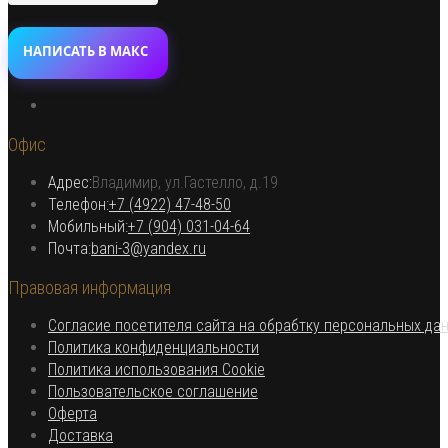
НАПИСАТЬ В МАКС
Откроется
в
Офис
новой
вкладке
Адрес:
Владимир, ул.Гастелло, д.19
Откроется в вашем приложении
Телефон:
+7 (4922) 47-48-50
Откроется
Мобильный:
+7 (904) 031-04-64
Откроется
в
Почта:
bani-3@yandex.ru
в
вашем
Правовая информация
вашем
приложении
приложении
Согласие посетителя сайта на обрабтку персональных да
Откроется
Политика конфиденциальности
в
Откроется
Политика использования Cookie
Откроется
новой
в
Пользовательское соглашение
Откроется
в
вкладке
новой
Оферта
в
Откроется
новой
вкладке
Доставка