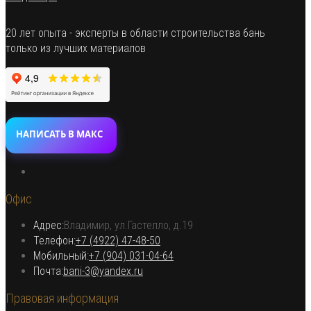
20 лет опыта - эксперты в области строительства бань
только из лучших материалов
НАПИСАТЬ В МАКС
Откроется
в
Офис
новой
вкладке
Адрес:
Владимир, ул.Гастелло, д.19
Откроется в вашем приложении
Телефон:
+7 (4922) 47-48-50
Откроется
Мобильный:
+7 (904) 031-04-64
Откроется
в
Почта:
bani-3@yandex.ru
в
вашем
Правовая информация
вашем
приложении