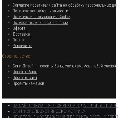
приложении
Согласие посетителя сайта на обрабтку персональных да
Откроется
Политика конфиденциальности
в
Откроется
Политика использования Cookie
Откроется
новой
в
Пользовательское соглашение
Откроется
в
вкладке
новой
Оферта
в
Откроется
новой
вкладке
Доставка
Откроется
новой
в
вкладке
Оплата
в
вкладке
новой
Откроется
Реквизиты
новой
вкладке
в
Строительство
вкладке
новой
вкладке
Бани Дизайн - проекты бань, саун, хамамов любой сложно
Откроется
Проекты бань
Откроется
в
Проекты саун
в
новой
Откроется
Проекты хамамов
новой
вкладке
в
вкладке
новой
вкладке
НА САЙТЕ ПРИМЕНЯЮТСЯ РЕКОМЕНДАТЕЛЬНЫЕ ТЕХН
САЙТ ИСПОЛЬЗУЕТ ЯНДЕКС МЕТРИКУ
НЕКОТОРЫЕ ИЗОБРАЖЕНИЯ ДЛЯ САЙТА ВЗЯТЫ С FREE