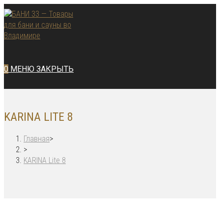
Перейти
к
содержимому
0
МЕНЮ
ЗАКРЫТЬ
KARINA LITE 8
Главная
>
>
KARINA Lite 8