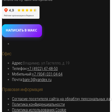
НАПИСАТЬ В МАКС
Откроется
в
Офис
новой
вкладке
Адрес:
Владимир, ул.Гастелло, д.19
Откроется в вашем приложении
Телефон:
+7 (4922) 47-48-50
Откроется
Мобильный:
+7 (904) 031-04-64
Откроется
в
Почта:
bani-3@yandex.ru
в
вашем
Правовая информация
вашем
приложении
приложении
Согласие посетителя сайта на обрабтку персональных да
Откроется
Политика конфиденциальности
в
Откроется
Политика использования Cookie