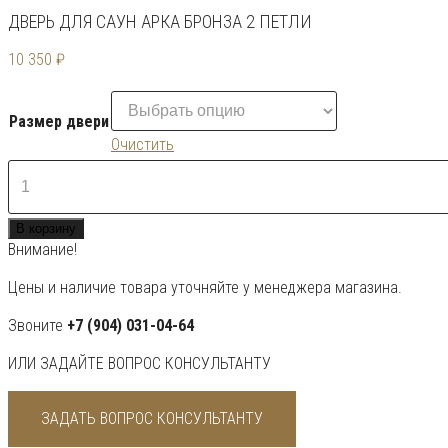
ДВЕРЬ ДЛЯ САУН АРКА БРОНЗА 2 ПЕТЛИ
10 350
₽
Размер двери
Очистить
Количество
товара
Дверь
В корзину
для
Внимание!
саун
Арка
Цены и наличие товара уточняйте у менеджера магазина.
бронза
2
Звоните
+7 (904) 031-04-64
петли
ИЛИ ЗАДАЙТЕ ВОПРОС КОНСУЛЬТАНТУ
ЗАДАТЬ ВОПРОС КОНСУЛЬТАНТУ